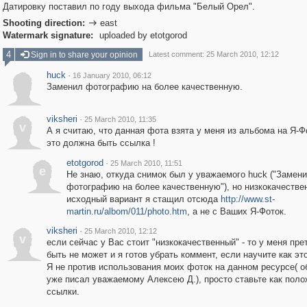
Датировку поставил по году выхода фильма "Белый Орел".
Shooting direction:
east

Watermark signature:
uploaded by etotgorod
4
Sign in to share your opinion
Latest comment: 25 March 2010, 12:12
huck
·
16 January 2010, 06:12
Заменил фотографию на более качественную.
viksheri
·
25 March 2010, 11:35
v
А я считаю, что данная фота взята у меня из альбома на Я-Ф
это должна быть ссылка !
etotgorod
·
25 March 2010, 11:51
e
Не знаю, откуда снимок был у уважаемого huck ("Замен
фотографию на более качественную"), но низкокачестве
исходный вариант я стащил отсюда
http://www.st-
martin.ru/albom/011/photo.htm
, а не с Ваших Я-Фоток.
viksheri
·
25 March 2010, 12:12
v
если сейчас у Вас стоит "низкокачественный" - то у меня пре
быть не может и я готов убрать коммент, если научите как это
Я не против использования моих фоток на данном ресурсе( о
уже писал уважаемому Алексею Д.), просто ставьте как пол
ссылки.