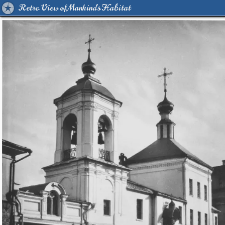
Retro View of Mankind's Habitat