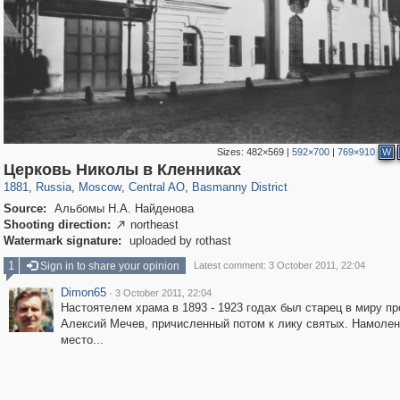
Sizes:
482×569
|
592×700
|
769×910
W
319,882
1,407,328
160,021
8,286
29,248
5,916
13,204
520
Церковь Николы в Кленниках
1881
,
Russia
,
Moscow
,
Central AO
,
Basmanny District
Source:
Альбомы Н.А. Найденова
Shooting direction:
northeast

Watermark signature:
uploaded by rothast
1
Sign in to share your opinion
Latest comment: 3 October 2011, 22:04
Dimon65
·
3 October 2011, 22:04
Настоятелем храма в 1893 - 1923 годах был старец в миру пр
Алексий Мечев, причисленный потом к лику святых. Намоле
место...