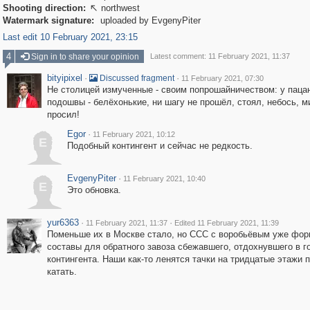
Shooting direction:
northwest

Watermark signature:
uploaded by EvgenyPiter
Last edit 10 February 2021, 23:15
4
Sign in to share your opinion
Latest comment: 11 February 2021, 11:37
bityipixel
·
·
Discussed fragment
11 February 2021, 07:30
Не столицей измученные - своим попрошайничеством: у паца
подошвы - белёхонькие, ни шагу не прошёл, стоял, небось, 
просил!
Egor
·
11 February 2021, 10:12
E
Подобный контингент и сейчас не редкость.
EvgenyPiter
·
11 February 2021, 10:40
E
Это обновка.
yur6363
·
·
11 February 2021, 11:37
Edited 11 February 2021, 11:39
Поменьше их в Москве стало, но ССС с воробьёвым уже фо
составы для обратного завоза сбежавшего, отдохнувшего в г
контингента. Наши как-то ленятся тачки на тридцатые этажи 
катать.