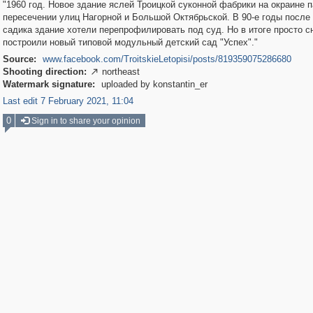
"1960 год. Новое здание яслей Троицкой суконной фабрики на окраине п
пересечении улиц Нагорной и Большой Октябрьской. В 90-е годы после
садика здание хотели перепрофилировать под суд. Но в итоге просто с
построили новый типовой модульный детский сад "Успех"."
Source:
www.facebook.com/TroitskieLetopisi/posts/819359075286680
Shooting direction:
northeast

Watermark signature:
uploaded by konstantin_er
Last edit 7 February 2021, 11:04
0
Sign in to share your opinion