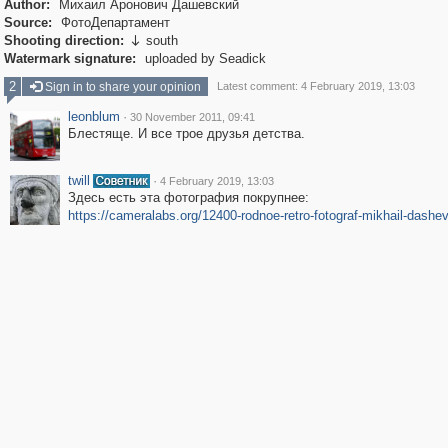
Author:
Михаил Аронович Дашевский
Source:
ФотоДепартамент
Shooting direction:
south

Watermark signature:
uploaded by Seadick
2
Sign in to share your opinion
Latest comment: 4 February 2019, 13:03
leonblum
·
30 November 2011, 09:41
Блестяще. И все трое друзья детства.
twill
·
4 February 2019, 13:03
Здесь есть эта фотография покрупнее:
https://cameralabs.org/12400-rodnoe-retro-fotograf-mikhail-dashev