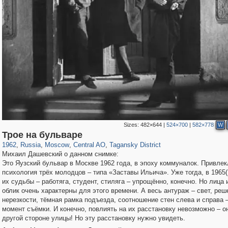
Sizes:
482×644
|
524×700
|
582×778
W
319,864
1,406,953
160,012
8,286
29,248
5,916
10,740
402
Трое на бульваре
1962
,
Russia
,
Moscow
,
Central AO
,
Tagansky District
Михаил Дашевский о данном снимке:
Это Яузский бульвар в Москве 1962 года, в эпоху коммуналок. Привлек
психология трёх молодцов – типа «Заставы Ильича». Уже тогда, в 1965(
их судьбы – работяга, студент, стиляга – упрощённо, конечно. Но лица
облик очень характерны для этого времени. А весь антураж – свет, реш
нерезкости, тёмная рамка подъезда, соотношение стен слева и справа –
момент съёмки. И конечно, повлиять на их расстановку невозможно – о
другой стороне улицы! Но эту расстановку нужно увидеть.