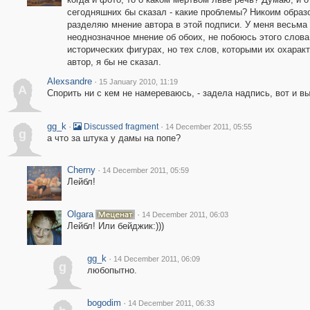
сегодняшних бы сказал - какие проблемы? Никоим образ
разделяю мнение автора в этой подписи. У меня весьма
неоднозначное мнение об обоих, не побоюсь этого слова
исторических фигурах, но тех слов, которыми их охарак
автор, я бы не сказал.
Alexsandre
·
15 January 2010, 11:19
A
Спорить ни с кем не намереваюсь, - задела надпись, вот и в
gg_k
·
·
Discussed fragment
14 December 2011, 05:55
g
а что за штука у дамы на попе?
Cherny
·
14 December 2011, 05:59
Лейбл!
Olgara
·
14 December 2011, 06:03
Лейбл! Или бейджик:)))
gg_k
·
14 December 2011, 06:09
g
любопытно.
bogodim
·
14 December 2011, 06:33