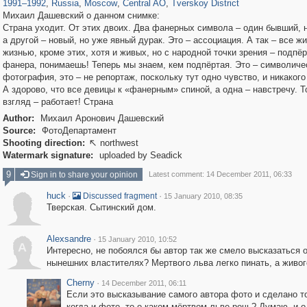
1991
–
1992
,
Russia
,
Moscow
,
Central AO
,
Tverskoy District
Михаил Дашевский о данном снимке:
Страна уходит. От этих двоих. Два фанерных символа – один бывший, 
а другой – новый, но уже явный дурак. Это – ассоциация. А так – все ж
жизнью, кроме этих, хотя и живых, но с народной точки зрения – подпё
фанера, понимаешь! Теперь мы знаем, кем подпёртая. Это – символиче
фотография, это – не репортаж, поскольку тут одно чувство, и никакого
А здорово, что все девицы к «фанерным» спиной, а одна – навстречу. Т
взгляд – работает! Страна
Author:
Михаил Аронович Дашевский
Source:
ФотоДепартамент
Shooting direction:
northwest

Watermark signature:
uploaded by Seadick
9
Sign in to share your opinion
Latest comment: 14 December 2011, 06:33
huck
·
·
Discussed fragment
15 January 2010, 08:35
Тверская. Сытинский дом.
Alexsandre
·
15 January 2010, 10:52
A
Интересно, не побоялся бы автор так же смело высказаться 
нынешних властителях? Мертвого льва легко пинать, а живог
Cherny
·
14 December 2011, 06:11
Если это высказывание самого автора фото и сделано то
когда и фото, то о каком мёртвом льве речь? Думаю, и о