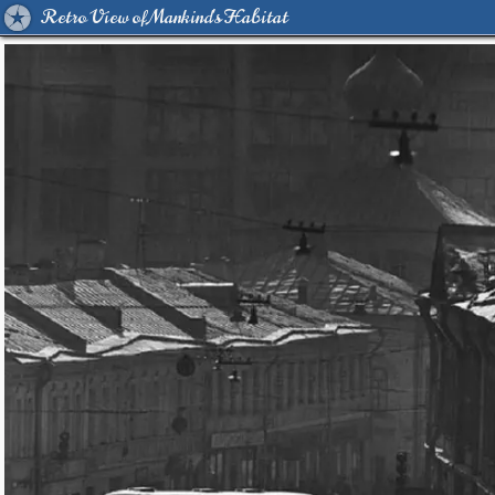
Retro View of Mankind's Habitat