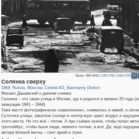
Sizes:
482×642
|
525×700
|
540×720
W
319,882
1,407,363
160,021
8,286
29,248
5,916
13,204
520
Солянка сверху
1969
,
Russia
,
Moscow
,
Central AO
,
Basmanny District
Михаил Дашевский о данном снимке:
Солянка – это такая улица в Москве, где я родился и прожил 33 года (
эвакуации 1941 – 1944).
Тоже место фотографически «намоленное», снималось и зимой, и лето
Сутолока улицы, закатное солнце и «контр-жур» дают воздух и ощущен
этого места. Но это всё – потом. А при съёмке нужно, чтобы попал авто
троллейбус, чтобы были люди, немного толчеи, и всё. Да, ещё ощущен
автора близкой весны – свет яркий и лужи.