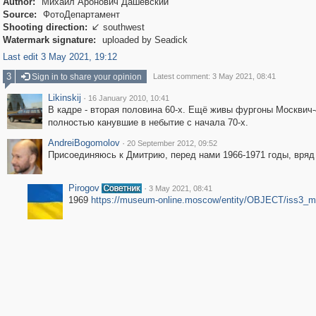
Author:
Михаил Аронович Дашевский
Source:
ФотоДепартамент
Shooting direction:
southwest

Watermark signature:
uploaded by Seadick
Last edit 3 May 2021, 19:12
3
Sign in to share your opinion
Latest comment: 3 May 2021, 08:41
Likinskij
·
16 January 2010, 10:41
В кадре - вторая половина 60-х. Ещё живы фургоны Москвич-
полностью канувшие в небытие с начала 70-х.
AndreiBogomolov
·
20 September 2012, 09:52
Присоединяюсь к Дмитрию, перед нами 1966-1971 годы, вряд
Pirogov
·
3 May 2021, 08:41
1969
https://museum-online.moscow/entity/OBJECT/iss3_