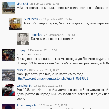
Likinskij
·
23 February 2011, 13:06
Жёлтая окраска с белыми дверями была введена в Москве в 
SunCheek
·
27 September 2011, 05:44
А автобус ещё старый, без люков даже. Видимо паркова
noginka
·
27 September 2011, 05:53
Такие были после капиталки..
Burjuy
·
2 December 2011, 16:30
Классная фотка...
Прям детство вспомнил - как мы отсюда до Лосинки ездили, к
Правда, 238-й нам нужен был в обратном направлении, а 160-й 
Niksun
·
18 December 2011, 11:42
Маршрут автобуса видно на карте 85-го года.
http://www.retromap.ru/mapster.php?right=0519851
vanolesnik
·
19 January 2012, 10:53
Это 1988 год. Идет стройка домов на месте Бескудниковской
Декабристов.(в народе мы называли его Копейка) и едит к пе
верно
Александр А.
·
16 October 2013, 11:55