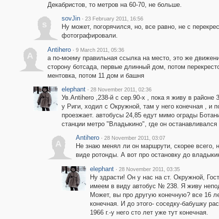
Декабристов, то метров на 60-70, не больше.
sovJin
·
23 February 2011, 16:56
s
Ну может, погорячился, но, все равно, не с перекре
фотографировали.
Antihero
·
9 March 2011, 05:36
A
а по-моему правильная ссылка на место, это же движени
сторону ботсада, первые длинный дом, потом перекресто
ментовка, потом 11 дом и башня
elephant
·
28 November 2011, 02:36
Ув.Antihero ,238-й с сер.90-х , пока я живу в районе 
у Риги, ходил с Окружной, там у него конечная , и 
проезжает. автобусы 24,85 едут мимо ограды Ботани
станции метро "Владыкино", где он останавливался
Antihero
·
28 November 2011, 03:07
A
Не знаю менял ли он маршрути, скорее всего, н
виде ротонды. А вот про остановку до владыкин
elephant
·
28 November 2011, 03:35
Ну здрасти! Он у нас на ст. Окружной, Г
имеем в виду автобус № 238. Я живу непода
Может, вы про другую конечную? все 16 лет
конечная. И до этого- соседку-бабушку ра
1966 г.-у него сто лет уже тут конечная.