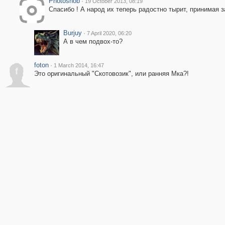
Photosnob
·
19 October 2013, 08:19
Спасибо ! А народ их теперь радостно тырит, принимая з
Burjuy
·
7 April 2020, 06:20
А в чем подвох-то?
foton
·
1 March 2014, 16:47
f
Это оригинальный "Скотовозик", или ранняя Мка?!