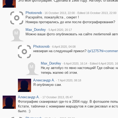
Это моя фотография. Сделана в 1988 году. Автобус отъезжае
Photosnob
·
·
16 October 2013, 22:00
Edited 16 October 2013, 22:00
Раскройте, пожалуйста , секрет !
Номера протирались до или после фотографирования?
Max_Dorofey
·
5 April 2020, 20:17
M
Можно ваше фото опубликовать на сайте любителей авт
Photosnob
·
6 April 2020, 04:08
невзирая на следующий прикол?
/p/1275?hl=commen
Max_Dorofey
·
·
6 April 2020, 16:14
Edited 6 April 2020, 1
M
Не,ну автобус-то явно настоящий! Где сейчас 
теперь жалею об этом.
Александр А.
·
7 April 2020, 08:18
Я опубликую сам.
Александр А.
·
17 October 2013, 05:47
Фотографию сканировал где-то в 2004 году. В фотошопе попы
Кстати, таблички с номерами маршрутов я сам рисовал и вста
было. :)