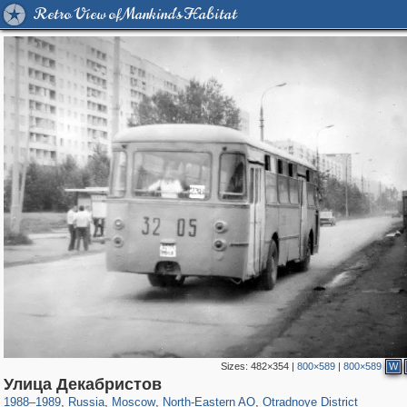
Retro View of Mankind's Habitat
Sizes:
482×354
|
800×589
|
800×589
W
319,716
1,405,779
8,286
24,485
29,243
250
967
6
Улица Декабристов
1988
–
1989
,
Russia
,
Moscow
,
North-Eastern AO
,
Otradnoye District