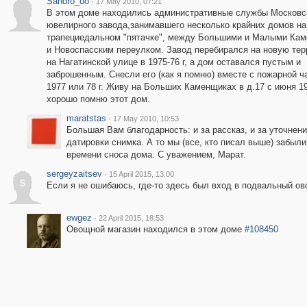
Sandro_oo
·
17 May 2010, 07:21
В этом доме находились административные службы Московс
ювелирного завода,занимавшего несколько крайних домов на
трапециедальном "пятачке", между Большими и Малыми Ка
и Новоспасским переулком. Завод перебирался на новую те
на Нагатинской улице в 1975-76 г, а дом оставался пустым и
заброшенным. Снесли его (как я помню) вместе с пожарной ч
1977 или 78 г. Живу на Больших Каменщиках в д.17 с июня 197
хорошо помню этот дом.
maratstas
·
17 May 2010, 10:53
Большая Вам благодарность: и за рассказ, и за уточнен
датировки снимка. А то мы (все, кто писал выше) забыли
времени сноса дома. С уважением, Марат.
sergeyzaitsev
·
15 April 2015, 13:00
s
Если я не ошибаюсь, где-то здесь был вход в подвальный ов
ewgez
·
22 April 2015, 18:53
Овощной магазин находился в этом доме
#108450