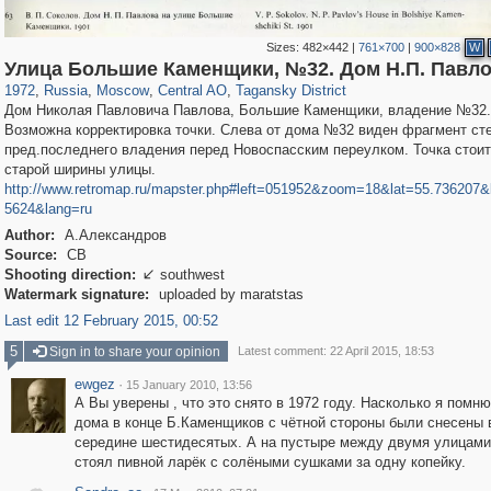
Sizes:
482×442
|
761×700
|
900×828
W
319,861
1,406,837
160,009
8,286
29,243
5,916
10,740
402
Улица Большие Каменщики, №32. Дом Н.П. Павл
1972
,
Russia
,
Moscow
,
Central AO
,
Tagansky District
Дом Николая Павловича Павлова, Большие Каменщики, владение №32.
Возможна корректировка точки. Слева от дома №32 виден фрагмент ст
пред.последнего владения перед Новоспасским переулком. Точка стоит
старой ширины улицы.
http://www.retromap.ru/mapster.php#left=051952&zoom=18&lat=55.736207&
5624&lang=ru
Author:
А.Александров
Source:
СВ
Shooting direction:
southwest

Watermark signature:
uploaded by maratstas
Last edit 12 February 2015, 00:52
5
Sign in to share your opinion
Latest comment: 22 April 2015, 18:53
ewgez
·
15 January 2010, 13:56
А Вы уверены , что это снято в 1972 году. Насколько я помню
дома в конце Б.Каменщиков с чётной стороны были снесены 
середине шестидесятых. А на пустыре между двумя улицами
стоял пивной ларёк с солёными сушками за одну копейку.