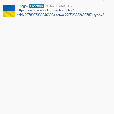
Pirogov
·
30 March 2020, 11:56
https://www.facebook.com/photo.php?
fbid=2678957335546686&set=a.276523232456787&type=3