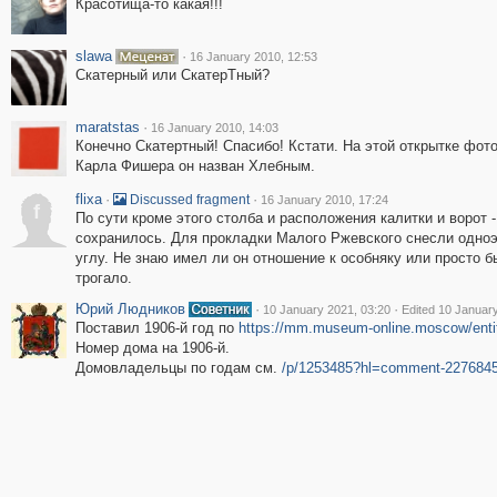
Красотища-то какая!!!
slawa
·
16 January 2010, 12:53
Скатерный или СкатерТный?
maratstas
·
16 January 2010, 14:03
Конечно Скатертный! Спасибо! Кстати. На этой открытке фот
Карла Фишера он назван Хлебным.
flixa
·
·
Discussed fragment
16 January 2010, 17:24
f
По сути кроме этого столба и расположения калитки и ворот -
сохранилось. Для прокладки Малого Ржевского снесли одно
углу. Не знаю имел ли он отношение к особняку или просто 
трогало.
Юрий Людников
·
·
10 January 2021, 03:20
Edited 10 Januar
Поставил 1906-й год по
https://mm.museum-online.moscow/ent
Номер дома на 1906-й.
Домовладельцы по годам см.
/p/1253485?hl=comment-227684