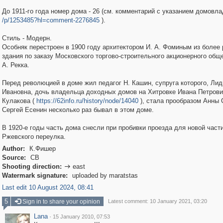
До 1911-го года номер дома - 26 (см. комментарий с указанием домовла
/p/1253485?hl=comment-2276845
).
Стиль - Модерн.
Особняк перестроен в 1900 году архитектором И. А. Фоминым из более 
здания по заказу Московского торгово-строительного акционерного общ
А. Рекка.
Перед революцией в доме жил педагог Н. Кашин, супруга которого, Лид
Ивановна, дочь владельца доходных домов на Хитровке Ивана Петров
Кулакова (
https://62info.ru/history/node/14040
), стала прообразом Анны 
Сергей Есенин несколько раз бывал в этом доме.
В 1920-е годы часть дома снесли при пробивки проезда для новой част
Ржевского переулка.
Author:
К.Фишер
Source:
СВ
Shooting direction:
east

Watermark signature:
uploaded by maratstas
Last edit 10 August 2024, 08:41
5
Sign in to share your opinion
Latest comment: 10 January 2021, 03:20
Lana
·
15 January 2010, 07:53