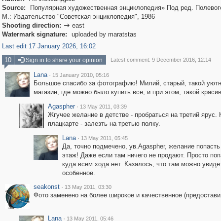
Source:
Популярная художественная энциклопедия» Под ред. Полевого
М.: Издательство "Советская энциклопедия", 1986
Shooting direction:
east

Watermark signature:
uploaded by maratstas
Last edit 17 January 2026, 16:02
10
Sign in to share your opinion
Latest comment: 9 December 2016, 12:14
Lana
·
15 January 2010, 05:16
Большое спасибо за фотографию! Милий, старый, такой уют
магазин, где можно было купить все, и при этом, такой краси
Agaspher
·
13 May 2011, 03:39
Жгучее желание в детстве - пробраться на третий ярус. 
плацкарте - залезть на третью полку.
Lana
·
13 May 2011, 05:45
Да, точно подмечено, ув.Agaspher, желание попасть 
этаж! Даже если там ничего не продают. Просто поп
куда всем хода нет. Казалось, что там можно увиде
особенное.
seakonst
·
13 May 2011, 03:30
Фото заменено на более широкое и качественное (предоставил
Lana
·
13 May 2011, 05:46