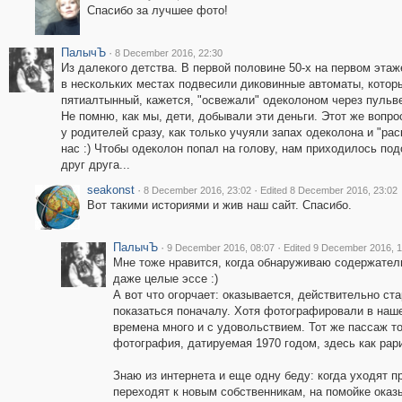
Спасибо за лучшее фото!
ПалычЪ
·
8 December 2016, 22:30
Из далекого детства. В первой половине 50-х на первом эта
в нескольких местах подвесили диковинные автоматы, котор
пятиалтынный, кажется, "освежали" одеколоном через пульв
Не помню, как мы, дети, добывали эти деньги. Этот же вопро
у родителей сразу, как только учуяли запах одеколона и "ра
нас :) Чтобы одеколон попал на голову, нам приходилось по
друг друга...
seakonst
·
·
8 December 2016, 23:02
Edited 8 December 2016, 23:02
Вот такими историями и жив наш сайт. Спасибо.
ПалычЪ
·
·
9 December 2016, 08:07
Edited 9 December 2016, 1
Мне тоже нравится, когда обнаруживаю содержате
даже целые эссе :)
А вот что огорчает: оказывается, действительно ста
показаться поначалу. Хотя фотографировали в наше
времена много и с удовольствием. Тот же пассаж то
фотография, датируемая 1970 годом, здесь как рари
Знаю из интернета и еще одну беду: когда уходят 
переходят к новым собственникам, на помойке оказ