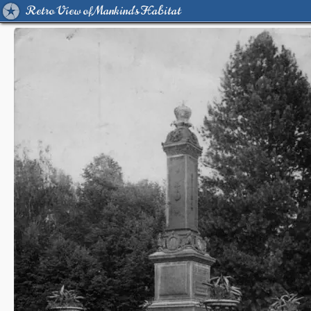
Retro View of Mankind's Habitat