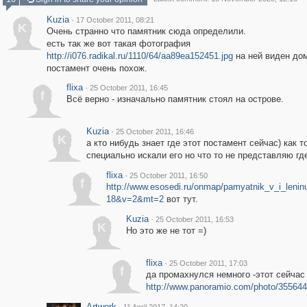
Kuzia
·
17 October 2011, 08:21
K
Очень странно что памятник сюда определили.
есть так же вот такая фотография
http://i076.radikal.ru/1110/64/aa89ea152451.jpg
на ней виден до
постамент очень похож.
flixa
·
25 October 2011, 16:45
f
Всё верно - изначально памятник стоял на острове.
Kuzia
·
25 October 2011, 16:46
K
а кто нибудь знает где этот постамент сейчас) как т
специально искали его но что то не представляю гд
flixa
·
25 October 2011, 16:50
f
http://www.esosedi.ru/onmap/pamyatnik_v_i_leni
18&v=2&mt=2
вот тут.
Kuzia
·
25 October 2011, 16:53
K
Но это же не тот =)
flixa
·
25 October 2011, 17:03
f
да промахнулся немного -этот сейчас
http://www.panoramio.com/photo/35564
Artwork
·