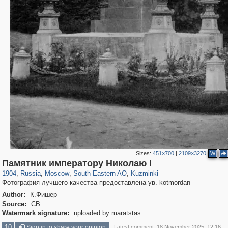
Sizes:
451×700
|
2109×3270
W
319,780
1,406,506
8,286
11,379
29,243
197
1,133
31
Памятник императору Николаю I
1904
,
Russia
,
Moscow
,
South-Eastern AO
,
Kuzminki
Фотография лучшего качества предоставлена ув. kotmordan
Author:
К.Фишер
Source:
СВ
Watermark signature:
uploaded by maratstas
10
Sign in to share your opinion
Latest comment: 18 November 2025, 12:16