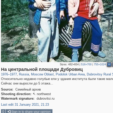
Sizes:
482×654
|
516×700
|
755×1024
W
96,167
1,405,755
1,691
29,243
3,198
33
793
22
На центральной площади Дубровиц
1976
–
1977
,
Russia
,
Moscow Oblast
,
Podolsk Urban Area
,
Dubrovitsy Rural 
Относительно недавно голубые ели у здания института были такие мал
Сейчас они выросли до 5 этажа...
Source:
Семейный архив
Shooting direction:
northwest

Watermark signature:
dubrovitsi.ru
Last edit 31 January 2021, 21:23
0
Sign in to share your opinion