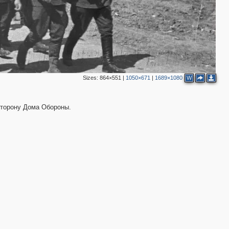
Sizes:
864×551
|
1050×671
|
1689×1080
W
сторону Дома Обороны.