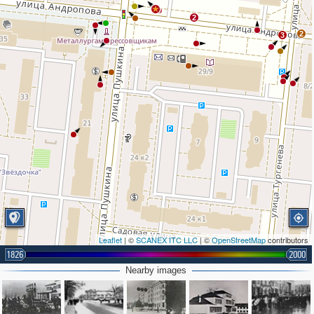
2
2
3
Leaflet
| ©
SCANEX ITC LLC
| ©
OpenStreetMap
contributors
1826
2000
Nearby images