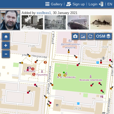
Gallery
Sign up
Login
EN
Added by
sss9sss1
, 30 January 2021
OSM
2
3
5
3
3