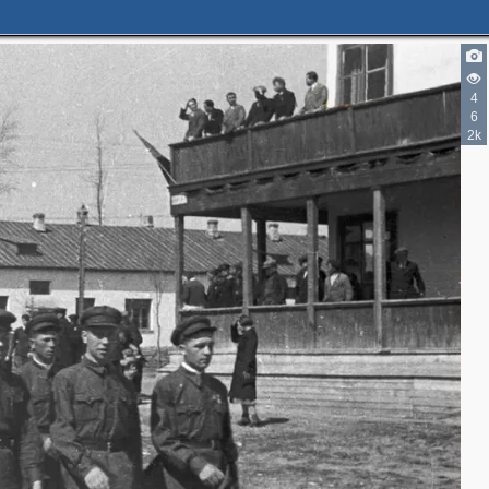
4
6
2k