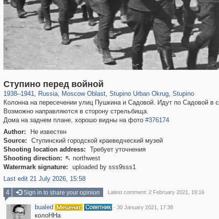
96,319
1,406,258
1,691
29,243
1,401
22
872
17
Ступино перед войной
1938
–
1941
,
Russia
,
Moscow Oblast
,
Stupino Urban Okrug
,
Stupino
Колонна на пересечении улиц Пушкина и Садовой. Идут по Садовой в 
Возможно направляются в сторону стрельбища.
Дома на заднем плане, хорошо видны на фото
#376174
Author:
Не известен
Source:
Ступинский городской краеведческий музей
Shooting location address:
Требует уточнения
Shooting direction:
northwest

Watermark signature:
uploaded by sss9sss1
Last edit 21 July 2026, 15:58
4
Sign in to share your opinion
Latest comment: 2 February 2021, 19:16
bualed
·
30 January 2021, 17:38
колоННа