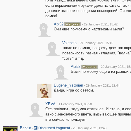
пять назад, пока ценник был нормальный. Очен
если нормальными руками делать. Смысл их - 
дополнительном освещении помещений. Фиоле
бомба!
Alx52
·
29 January 2021, 15:42
A
Они еще по-моему с картинками были?
Valencia
·
29 January 2021, 15:45
V
таких не помню, по цвету десяток вар
поверхность разная - гладкая, "волна"
"соты" и т.д.
Alx52
·
29 January 2021, 15
A
Были по-моему еще и из разных с
Eugene_historian
·
29 January 2021, 22:44
Да-да, игра со светом.
XEVA
·
1 February 2021, 06:50
X
Стеклоблоки - задумка отличная. И стена, и св
авно сине-зеленого цвета, вызывающее прочны
кто сейчас использует.
Berkut
·
·
Discussed fragment
29 January 2021, 13:43