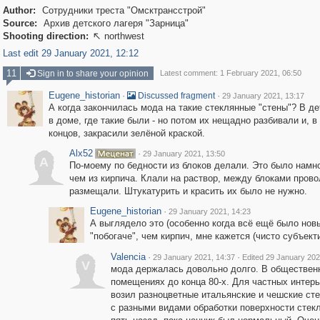
Author:
Сотрудники треста "Омсктрансстрой"
Source:
Архив детского лагеря "Зарница"
Shooting direction:
northwest

Last edit 29 January 2021, 12:12
11
Sign in to share your opinion
Latest comment: 1 February 2021, 06:50
Eugene_historian
·
·
Discussed fragment
29 January 2021, 13:17
А когда закончилась мода на такие стеклянные "стены"? В д
в доме, где такие были - но потом их нещадно разбивали и, в
концов, закрасили зелёной краской.
Alx52
·
29 January 2021, 13:50
A
По-моему по бедности из блоков делали. Это было намн
чем из кирпича. Клали на раствор, между блоками прово
размещали. Штукатурить и красить их было не нужно.
Eugene_historian
·
29 January 2021, 14:23
А выглядело это (особенно когда всё ещё было новы
"побогаче", чем кирпич, мне кажется (чисто субъект
Valencia
·
·
29 January 2021, 14:37
Edited 29 January 202
V
мода держалась довольно долго. В обществен
помещениях до конца 80-х. Для частных интерь
возил разноцветные итальянские и чешские ст
с разными видами обработки поверхности стек