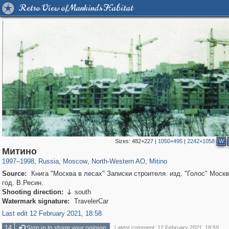
Retro View of Mankind's Habitat
Sizes:
482×227
|
1050×495
|
2242×1058
W
319,861
1,406,837
8,286
8,080
29,243
112
279
10
Митино
1997
–
1998
,
Russia
,
Moscow
,
North-Western AO
,
Mitino
Source:
Книга "Москва в лесах" Записки строителя. изд. "Голос" Москв
год. В.Ресин.
Shooting direction:
south

Watermark signature:
TravelerCar
Last edit 12 February 2021, 18:58
14
Sign in to share your opinion
Latest comment: 12 February 2021, 18:59