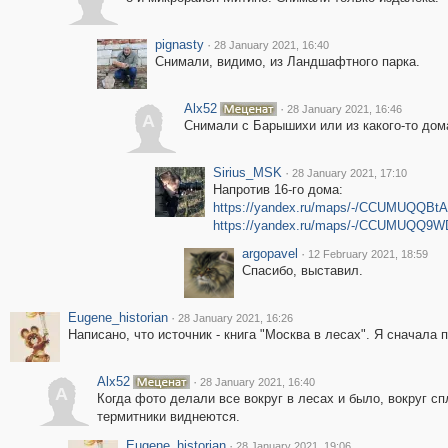
pignasty
·
28 January 2021, 16:40
Снимали, видимо, из Ландшафтного парка.
Alx52
·
28 January 2021, 16:46
A
Снимали с Барышихи или из какого-то дома
Sirius_MSK
·
28 January 2021, 17:10
Напротив 16-го дома:
https://yandex.ru/maps/-/CCUMUQQBtA
https://yandex.ru/maps/-/CCUMUQQ9W
argopavel
·
12 February 2021, 18:59
Спасибо, выставил.
Eugene_historian
·
28 January 2021, 16:26
Написано, что источник - книга "Москва в лесах". Я сначала
Alx52
·
28 January 2021, 16:40
A
Когда фото делали все вокруг в лесах и было, вокруг с
термитники виднеются.
Eugene_historian
·
28 January 2021, 19:06