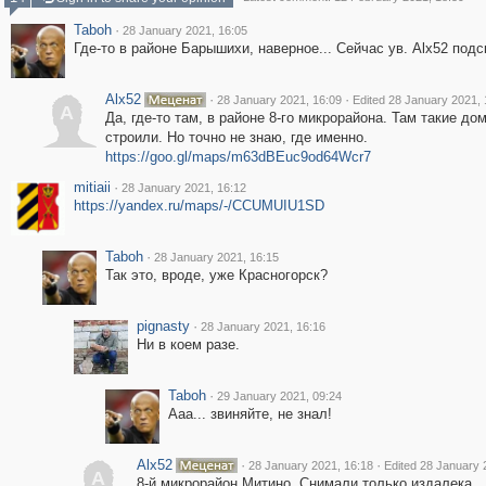
Taboh
·
28 January 2021, 16:05
Где-то в районе Барышихи, наверное... Сейчас ув. Alx52 подс
Alx52
·
·
28 January 2021, 16:09
Edited 28 January 2021, 
A
Да, где-то там, в районе 8-го микрорайона. Там такие до
строили. Но точно не знаю, где именно.
https://goo.gl/maps/m63dBEuc9od64Wcr7
mitiaii
·
28 January 2021, 16:12
https://yandex.ru/maps/-/CCUMUIU1SD
Taboh
·
28 January 2021, 16:15
Так это, вроде, уже Красногорск?
pignasty
·
28 January 2021, 16:16
Ни в коем разе.
Taboh
·
29 January 2021, 09:24
Ааа... звиняйте, не знал!
Alx52
·
·
28 January 2021, 16:18
Edited 28 January 
A
8-й микрорайон Митино. Снимали только издалека.