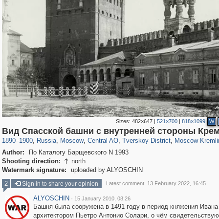
Sizes:
482×647
|
521×700
|
818×1099
W
319,882
1,407,345
160,021
8,286
29,248
5,916
53,055
2,283
5,821
536
Вид Спасской башни с внутренней стороны Кре
1890
–
1900
,
Russia
,
Moscow
,
Central AO
,
Tverskoy District
,
Moscow Kremli
Author:
По Каталогу Барщевского N 1993
Shooting direction:
north

Watermark signature:
uploaded by ALYOSCHIN
2
Sign in to share your opinion
Latest comment: 13 February 2022, 16:45
ALYOSCHIN
·
15 January 2010, 08:26
Башня была сооружена в 1491 году в период княжения Ивана 
архитектором Пьетро Антонио Солари, о чём свидетельствую