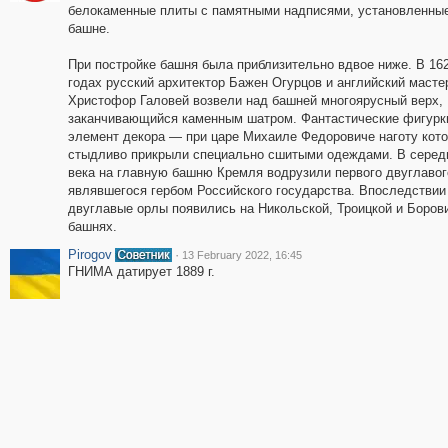
белокаменные плиты с памятными надписями, установленные
башне.
При постройке башня была приблизительно вдвое ниже. В 16
годах русский архитектор Бажен Огурцов и английский масте
Христофор Галовей возвели над башней многоярусный верх,
заканчивающийся каменным шатром. Фантастические фигур
элемент декора — при царе Михаиле Федоровиче наготу кот
стыдливо прикрыли специально сшитыми одеждами. В серед
века на главную башню Кремля водрузили первого двуглавог
являвшегося гербом Российского государства. Впоследствии
двуглавые орлы появились на Никольской, Троицкой и Боров
башнях.
Pirogov
·
13 February 2022, 16:45
ГНИМА датирует 1889 г.