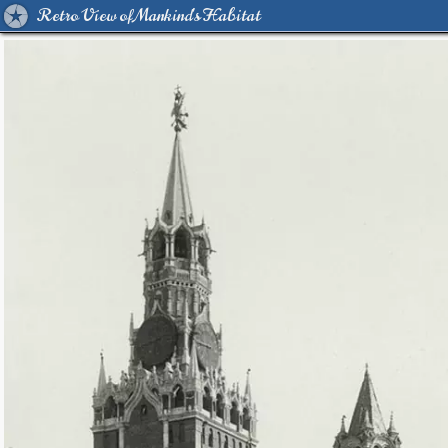
Retro View of Mankind's Habitat