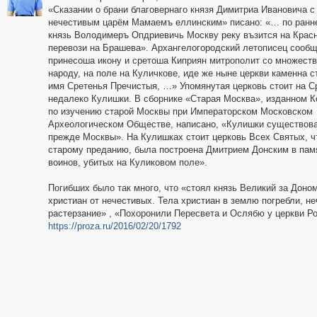
«Сказании о брани благовернаго князя Димитриа Ивановича с
нечестивым царём Мамаемъ еллинским» писано: «… по ранне
князь Володимеръ Опдриевичь Москву реку възится на Крас
перевози на Брашева». Архангелогородский летописец сообщ
принесоша икону и сретоша Киприян митрополит со множест
народу, на поле на Куличкове, иде же ныне церкви каменна с
имя Сретенья Пречистыя, …» Упомянутая церковь стоит на С
недалеко Кулишки. В сборнике «Старая Москва», изданном 
по изучению старой Москвы при Императорском Московском
Археологическом Обществе, написано, «Кулишки существов
прежде Москвы». На Кулишках стоит церковь Всех Святых, ч
старому преданию, была построена Дмитрием Донским в пам
воинов, убитых на Куликовом поле».
Погибших было так много, что «стоял князь Великий за Доном
христиан от нечестивых. Тела христиан в землю погребли, н
растерзание» , «Похоронили Пересвета и Ослябю у церкви 
https://proza.ru/2016/02/20/1792