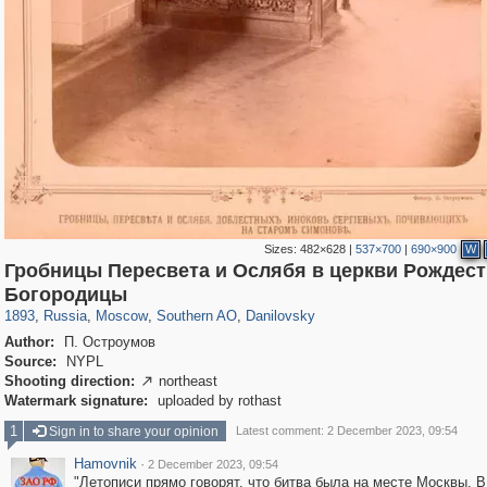
Sizes:
482×628
|
537×700
|
690×900
W
Гробницы Пересвета и Ослябя в церкви Рождест
319,882
1,407,375
8,286
21,648
29,248
390
5,921
116
Богородицы
1893
,
Russia
,
Moscow
,
Southern AO
,
Danilovsky
Author:
П. Остроумов
Source:
NYPL
Shooting direction:
northeast

Watermark signature:
uploaded by rothast
1
Sign in to share your opinion
Latest comment: 2 December 2023, 09:54
Hamovnik
·
2 December 2023, 09:54
"Летописи прямо говорят, что битва была на месте Москвы. В