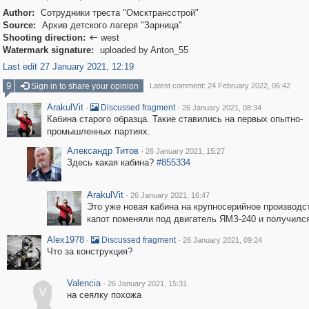
Author:
Сотрудники треста "Омсктрансстрой"
Source:
Архив детского лагеря "Зарница"
Shooting direction:
west

Watermark signature:
uploaded by Anton_55
Last edit 27 January 2021, 12:19
9
Sign in to share your opinion
Latest comment: 24 February 2022, 06:42
ArakulVit
·
·
Discussed fragment
26 January 2021, 08:34
Кабина старого образца. Такие ставились на первых опытно-
промышленных партиях.
Александр Титов
·
26 January 2021, 15:27
Здесь какая кабина?
#855334
ArakulVit
·
26 January 2021, 16:47
Это уже новая кабина на крупносерийное производс
капот поменяли под двигатель ЯМЗ-240 и получился
Alex1978
·
·
Discussed fragment
26 January 2021, 09:24
Что за конструкция?
Valencia
·
26 January 2021, 15:31
V
на сеялку похожа