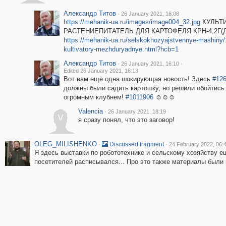
Александр Титов
·
26 January 2021, 16:08
https://mehanik-ua.ru/images/image004_32.jpg
КУЛЬТИ
РАСТЕНИЕПИТАТЕЛЬ ДЛЯ КАРТОФЕЛЯ КРН-4,2Г(Д
https://mehanik-ua.ru/selskokhozyajstvennye-mashiny/
kultivatory-mezhduryadnye.html?hcb=1
Александр Титов
·
·
26 January 2021, 16:10
Edited 26 January 2021, 16:13
Вот вам ещё одна шокирующая новость! Здесь
#12
должны были садить картошку, но решили обойтись
огромным клубнем!
#1011906
☺☺☺
Valencia
·
26 January 2021, 18:19
V
я сразу понял, что это заговор!
OLEG_MILISHENKO
·
·
Discussed fragment
24 February 2022, 06:
Я здесь выставки по робототехнике и сельскому хозяйству ещ
посетителей расписывался... Про это также материалы были в