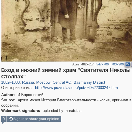
Sizes:
482×617
|
547×700
|
703×900
W
Вход в нижний зимний храм "Святителя Николы
319,882
1,407,375
160,021
8,286
29,248
5,916
13,204
520
Столпах"
1882
–
1883
,
Russia
,
Moscow
,
Central AO
,
Basmanny District
О истории храма -
http://www.pravoslavie.ru/put/080522003247.htm
Author:
И.Барщевский
Source:
архив музея Истории Благотворительности - копия, оригинал 
собрании.
Watermark signature:
uploaded by maratstas
0
Sign in to share your opinion