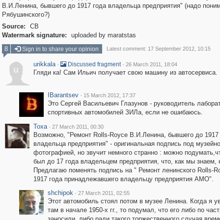
В.И.Ленина, бывшего до 1917 года владельца предприятия" (надо поним
Рябушинского?)
Source:
СВ
Watermark signature:
uploaded by maratstas
8
Sign in to share your opinion
Latest comment: 17 September 2012, 10:15
urikkala
·
·
Discussed fragment
26 March 2011, 18:04
u
Гляди ка! Сам Ильич получает свою машину из автосервиса.
IBarantsev
·
15 March 2012, 17:37
Это Сергей Васильевич Глазунов - руководитель лабора
спортивных автомобилей ЗИЛа, если не ошибаюсь.
Toxa
·
27 March 2011, 00:30
Возможно, "Ремонт Rolls-Royce В.И.Ленина, бывшего до 1917
владельца предприятия" - оригинальная подпись под музейн
фотографией, но звучит немного странно : можно подумать,ч
был до 17 года владельцем предприятия, что, как мы знаем, 
Предлагаю поменять подпись на " Ремонт ленинского Rolls-R
1917 года принадлежавшего владельцу предприятия АМО".
shchipok
·
27 March 2011, 02:55
Этот автомобиль стоял потом в музее Ленина. Когда я у
там в начале 1950-х гг., то подумал, что его либо по час
заносили, либо ради такого торжественного случая врем