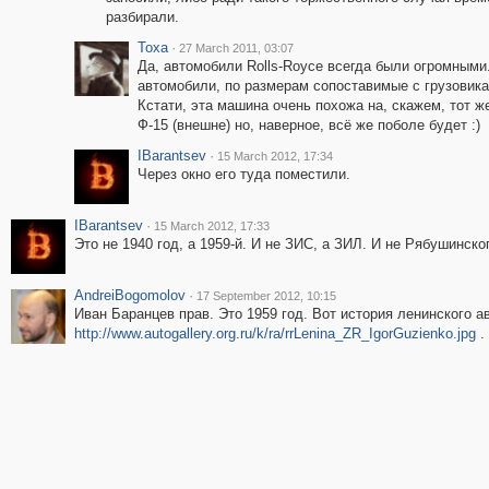
разбирали.
Toxa
·
27 March 2011, 03:07
Да, автомобили Rolls-Royce всегда были огромными
автомобили, по размерам сопоставимые с грузовика
Кстати, эта машина очень похожа на, скажем, тот 
Ф-15 (внешне) но, наверное, всё же поболе будет :)
IBarantsev
·
15 March 2012, 17:34
Через окно его туда поместили.
IBarantsev
·
15 March 2012, 17:33
Это не 1940 год, а 1959-й. И не ЗИС, а ЗИЛ. И не Рябушинског
AndreiBogomolov
·
17 September 2012, 10:15
Иван Баранцев прав. Это 1959 год. Вот история ленинского а
http://www.autogallery.org.ru/k/ra/rrLenina_ZR_IgorGuzienko.jpg
.