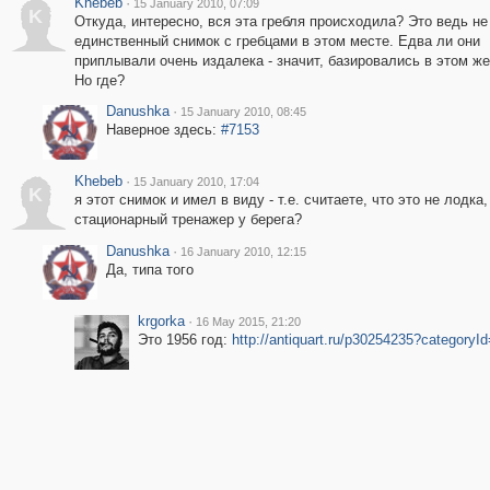
Khebeb
·
15 January 2010, 07:09
K
Откуда, интересно, вся эта гребля происходила? Это ведь не
единственный снимок с гребцами в этом месте. Едва ли они
приплывали очень издалека - значит, базировались в этом же
Но где?
Danushka
·
15 January 2010, 08:45
Наверное здесь:
#7153
Khebeb
·
15 January 2010, 17:04
K
я этот снимок и имел в виду - т.е. считаете, что это не лодка,
стационарный тренажер у берега?
Danushka
·
16 January 2010, 12:15
Да, типа того
krgorka
·
16 May 2015, 21:20
Это 1956 год:
http://antiquart.ru/p30254235?categoryI