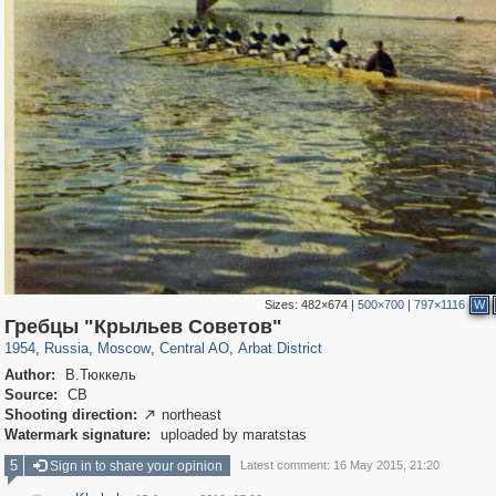
Sizes:
482×674
|
500×700
|
797×1116
W
319,882
1,407,373
160,021
8,286
29,248
5,916
13,485
356
Гребцы "Крыльев Советов"
1954
,
Russia
,
Moscow
,
Central AO
,
Arbat District
Author:
В.Тюккель
Source:
СВ
Shooting direction:
northeast

Watermark signature:
uploaded by maratstas
5
Sign in to share your opinion
Latest comment: 16 May 2015, 21:20