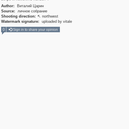
Author:
Виталий Царин
Source:
личное собрание
Shooting direction:
northwest

Watermark signature:
uploaded by vitale
0
Sign in to share your opinion