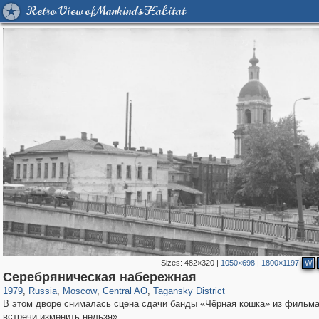
Retro View of Mankind's Habitat
Sizes:
482×320
|
1050×698
|
1800×1197
W
319,864
1,406,769
160,012
8,286
29,243
5,916
10,740
402
Серебряническая набережная
1979
,
Russia
,
Moscow
,
Central AO
,
Tagansky District
В этом дворе снималась сцена сдачи банды «Чёрная кошка» из фильм
встречи изменить нельзя».