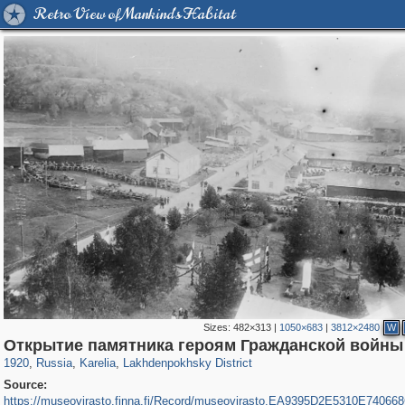
Retro View of Mankind's Habitat
Sizes:
482×313
|
1050×683
|
3812×2480
W
8,832
1,406,257
172
29,243
664
Открытие памятника героям Гражданской войны
1920
,
Russia
,
Karelia
,
Lakhdenpokhsky District
Source:
https://museovirasto.finna.fi/Record/museovirasto.EA9395D2E5310E7406