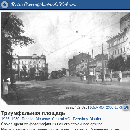
Retro View of Mankind's Habitat
Sizes:
482×321
|
1050×700
|
2360×1573
W
319,882
1,407,375
160,021
8,286
29,248
5,916
53,055
2,283
Триумфальная площадь
1925
–
1930
,
Russia
,
Moscow
,
Central AO
,
Tverskoy District
Самая древняя фотография из нашего семейного архива.
Место съёмки определено почти точно! Проверял (сравнивал) сам.