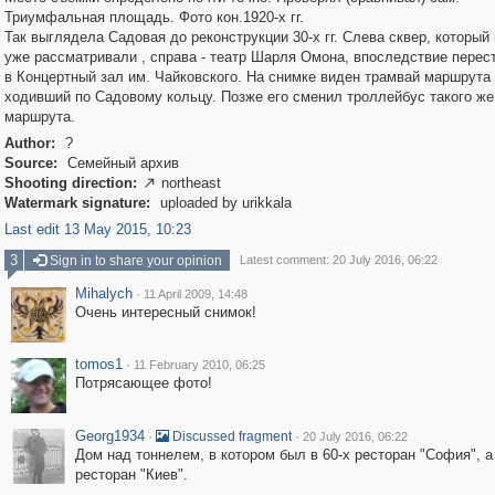
Триумфальная площадь. Фото кон.1920-х гг.
Так выглядела Садовая до реконструкции 30-х гг. Слева сквер, который
уже рассматривали , справа - театр Шарля Омона, впоследствие перес
в Концертный зал им. Чайковского. На снимке виден трамвай маршрута 
ходивший по Садовому кольцу. Позже его сменил троллейбус такого же
маршрута.
Author:
?
Source:
Семейный архив
Shooting direction:
northeast

Watermark signature:
uploaded by urikkala
Last edit 13 May 2015, 10:23
3
Sign in to share your opinion
Latest comment: 20 July 2016, 06:22
Mihalych
·
11 April 2009, 14:48
Очень интересный снимок!
tomos1
·
11 February 2010, 06:25
Потрясающее фото!
Georg1934
·
·
Discussed fragment
20 July 2016, 06:22
Дом над тоннелем, в котором был в 60-х ресторан "София", а 
ресторан "Киев".