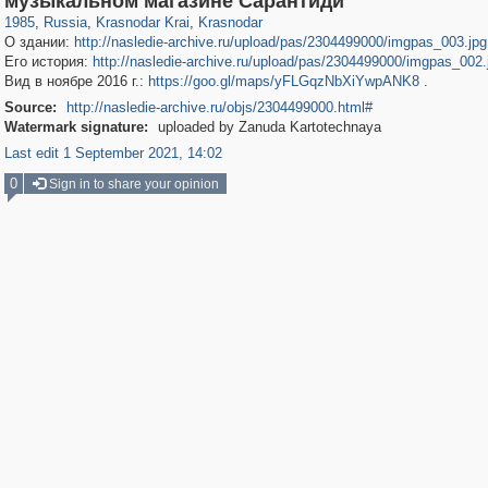
музыкальном магазине Сарантиди
1985
,
Russia
,
Krasnodar Krai
,
Krasnodar
О здании:
http://nasledie-archive.ru/upload/pas/2304499000/imgpas_003.jpg
Его история:
http://nasledie-archive.ru/upload/pas/2304499000/imgpas_002.
Вид в ноябре 2016 г.:
https://goo.gl/maps/yFLGqzNbXiYwpANK8
.
Source:
http://nasledie-archive.ru/objs/2304499000.html#
Watermark signature:
uploaded by Zanuda Kartotechnaya
Last edit 1 September 2021, 14:02
0
Sign in to share your opinion