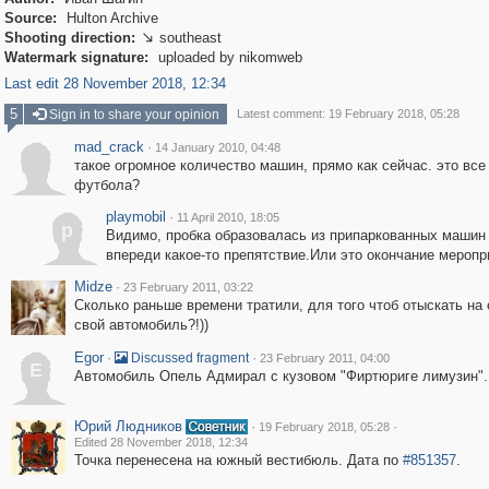
Source:
Hulton Archive
Shooting direction:
southeast

Watermark signature:
uploaded by nikomweb
Last edit 28 November 2018, 12:34
5
Sign in to share your opinion
Latest comment: 19 February 2018, 05:28
mad_crack
·
14 January 2010, 04:48
такое огромное количество машин, прямо как сейчас. это все 
футбола?
playmobil
·
11 April 2010, 18:05
p
Видимо, пробка образовалась из припаркованных машин
впереди какое-то препятствие.Или это окончание меропр
Midze
·
23 February 2011, 03:22
Сколько раньше времени тратили, для того чтоб отыскать на 
свой автомобиль?!))
Egor
·
·
Discussed fragment
23 February 2011, 04:00
E
Автомобиль Опель Адмирал с кузовом "Фиртюриге лимузин".
Юрий Людников
·
·
19 February 2018, 05:28
Edited 28 November 2018, 12:34
Точка перенесена на южный вестибюль. Дата по
#851357
.