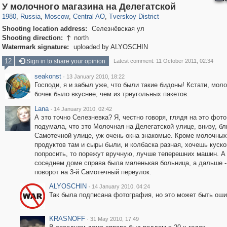
319,882
1,407,347
160,021
8,286
29,248
5,916
53,055
2,283
У молочного магазина на Делегатской
1980
,
Russia
,
Moscow
,
Central AO
,
Tverskoy District
Shooting location address:
Селезнёвская ул
Shooting direction:
north

Watermark signature:
uploaded by ALYOSCHIN
12
Sign in to share your opinion
Latest comment: 11 October 2011, 02:34
seakonst
·
13 January 2010, 18:22
Господи, я и забыл уже, что были такие бидоны! Кстати, моло
бочек было вкуснее, чем из треугольных пакетов.
Lana
·
14 January 2010, 02:42
А это точно Селезневка? Я, честно говоря, глядя на это фото
подумала, что это Молочная на Делегатской улице, внизу, бл
Самотечной улице, уж очень окна знакомые. Кроме молочных
продуктов там и сыры были, и колбаска разная, хочешь куско
попросить, то порежут вручную, лучше теперешних машин. А
соседнем доме справа была маленькая больница, а дальше -
поворот на 3-й Самотечный переулок.
ALYOSCHIN
·
14 January 2010, 04:24
Так была подписана фотография, но это может быть ош
KRASNOFF
·
31 May 2010, 17:49