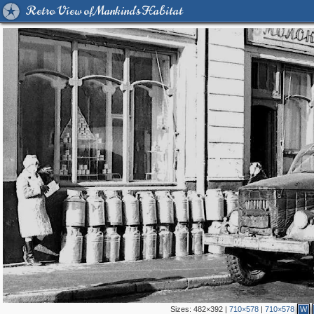
Retro View of Mankind's Habitat
Sizes:
482×392
|
710×578
|
710×578
W