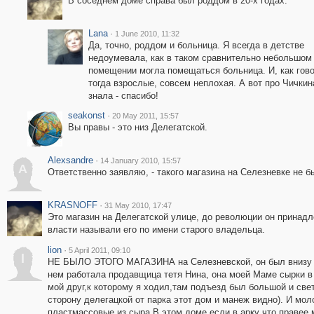
В соседнем доме справа был роддом в 20-х годах.
Lana
·
1 June 2010, 11:32
Да, точно, роддом и больница. Я всегда в детстве
недоумевала, как в таком сравнительно небольшом
помещении могла помещаться больница. И, как гов
тогда взрослые, совсем неплохая. А вот про Чичкин
знала - спасибо!
seakonst
·
20 May 2011, 15:57
Вы правы - это низ Делегатской.
Alexsandre
·
14 January 2010, 15:57
A
Ответственно заявляю, - такого магазина на Селезневке не 
KRASNOFF
·
31 May 2010, 17:47
Это магазин на Делегатской улице, до революции он принадл
власти называли его по имени старого владельца.
lion
·
5 April 2011, 09:10
l
НЕ БЫЛО ЭТОГО МАГАЗИНА на Селезневской, он был внизу Д
нем работала продавщица тетя Нина, она моей Маме сырки в
мой друг,к которому я ходил,там подъезд был большой и св
сторону делегацкой от парка этот дом и манеж видно). И мо
пластмассовые из сыра.В этом доме если в арку что правее 