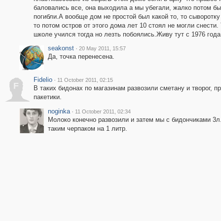
баловались все, она выходила а мы убегали, жалко потом бы
погибли.А вообще дом не простой был какой то, то сыворотк
то потом остров от этого дома лет 10 стоял не могли снести.
школе учился тогда но лезть побоялись.Живу тут с 1976 года 
seakonst
·
20 May 2011, 15:57
Да, точка перенесена.
Fidelio
·
11 October 2011, 02:15
F
В таких бидонах по магазинам развозили сметану и творог, 
пакетики.
noginka
·
11 October 2011, 02:34
Молоко конечно развозили и затем мы с бидончиками 3л.
таким черпаком на 1 литр.