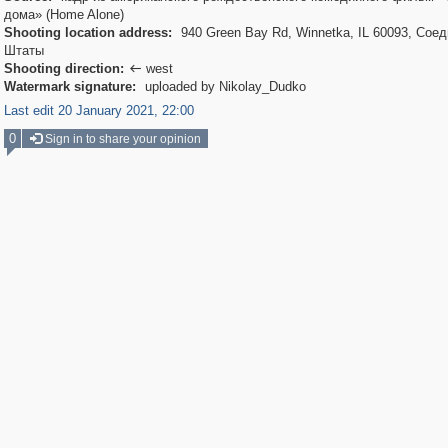
дома» (Home Alone)
Shooting location address:
940 Green Bay Rd, Winnetka, IL 60093, Сое
Штаты
Shooting direction:
west

Watermark signature:
uploaded by Nikolay_Dudko
Last edit 20 January 2021, 22:00
0
Sign in to share your opinion