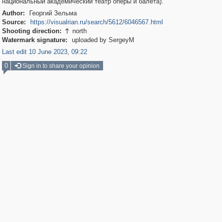
национальный академический театр оперы и балета).
Author:
Георгий Зельма
Source:
https://visualrian.ru/search/5612/6046567.html
Shooting direction:
north

Watermark signature:
uploaded by SergeyM
Last edit 10 June 2023, 09:22
0
Sign in to share your opinion