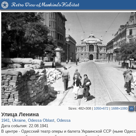
Retro View of Mankind's Habitat
Sizes:
482×308
|
1050×672
|
1688×1080
W
10,529
135,294
181
2,353
9,185
148
Улица Ленина
1941
,
Ukraine
,
Odessa Oblast
,
Odessa
Дата события: 22.08.1941
В центре - Одесский театр оперы и балета Украинской ССР (ныне Одесс