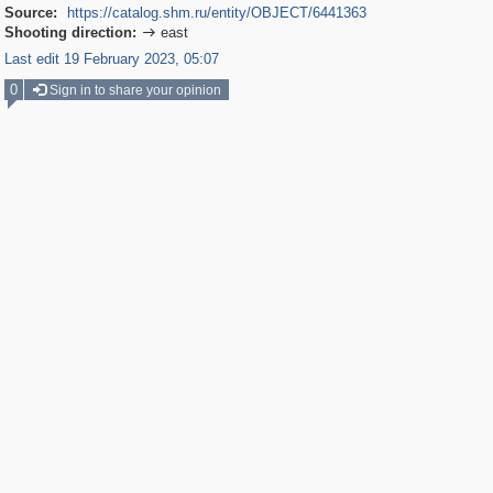
Source:
https://catalog.shm.ru/entity/OBJECT/6441363
Shooting direction:
east

Last edit 19 February 2023, 05:07
0
Sign in to share your opinion