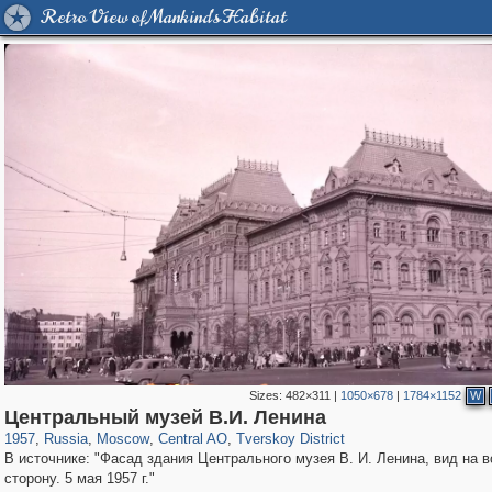
Retro View of Mankind's Habitat
Sizes:
482×311
|
1050×678
|
1784×1152
W
319,716
1,405,929
159,930
8,286
29,243
5,916
53,016
2,283
Центральный музей В.И. Ленина
1957
,
Russia
,
Moscow
,
Central AO
,
Tverskoy District
В источнике: "Фасад здания Центрального музея В. И. Ленина, вид на 
сторону. 5 мая 1957 г."