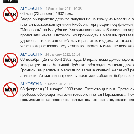
ALYOSCHIN
·
4 September 2011, 10:38
06 мая (23 апреля) 1902 года:
Вчера обнаружено дерзкое покушение на кражу из магазина г
платья московской купчихи Якобсон, торгующей под фирмой
"Монополь" на Б.Лубянке. Злоумышленники забрались на чер
проломали накат и потолок, но проникнуть в магазин громила
удалось, так как они ошиблись в расчетах и сделали такое о
через которое взрослому человеку пролезть было невозможн
ALYOSCHIN
·
26 January 2012, 13:14
08 декабря (25 ноября) 1902 года: Вчера в доме домовладель
товарищества на Большой Лубянке, обокраден магазин дамск
Громилы забрались в магазин по взломе оконной железной р
алмазом. Из магазина громилы похитили собольи, бобровые и 
ALYOSCHIN
·
9 March 2012, 11:51
03 февраля (21 января) 1903 года: Третьего дня в д. Сретен
пробоев, обокраден магазин готового платья Парамонова. По
громилами оставлено пять рваных пальто, пять пиджаков, оди