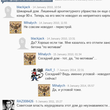
blackjack
·
14 January 2010, 10:54
b
Шикарный дом. Лишенный архитектурного убранства он еще 
конце 90-х. Теперь на его месте новодел из неприятного кирп
Mihalych
·
14 January 2010, 11:55
Не совсем новодел - перестрой.
blackjack
·
14 January 2010, 13:31
b
Да? Хорошо если так. Мне казалось его отлили зано
бетона "по мотивам"
Mihalych
·
15 January 2010, 01:34
Соседний дом - тот, да, "по мотивам"...
AleX_I
·
7 January 2014, 22:31
Соседний? Ведь именно угловой - новодел
сейчас!
Mihalych
·
8 January 2014, 05:57
Да, и угловой тоже.
RAZ008426
·
5 January 2011, 15:27
Советская власть изуродовала этот дом до неузнаваемости..