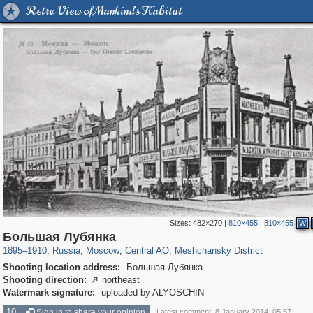
Retro View of Mankind's Habitat
Sizes:
482×270
|
810×455
|
810×455
W
319,882
1,407,325
160,021
8,286
29,248
5,916
10,193
264
Большая Лубянка
1895
–
1910
,
Russia
,
Moscow
,
Central AO
,
Meshchansky District
Shooting location address:
Большая Лубянка
Shooting direction:
northeast

Watermark signature:
uploaded by ALYOSCHIN
10
Sign in to share your opinion
Latest comment: 8 January 2014, 05:57