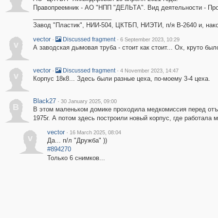
Правопреемник - АО "НПП "ДЕЛЬТА". Вид деятельности - Про
_______________________
Завод "Пластик", НИИ-504, ЦКТБП, НИЭТИ, п/я В-2640 и, нак
vector
·
·
Discussed fragment
6 September 2023, 10:29
v
А заводская дымовая труба - стоит как стоит... Ох, круто бы
vector
·
·
Discussed fragment
4 November 2023, 14:47
v
Корпус 18к8... Здесь были разные цеха, по-моему 3-4 цеха.
Black27
·
30 January 2025, 09:00
B
В этом маленьком домике проходила медкомиссия перед отъе
1975г. А потом здесь построили новый корпус, где работала 
vector
·
16 March 2025, 08:04
v
Да... п/л "Дружба" ))
#894270
Только 6 снимков...