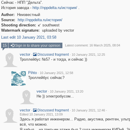
Сейчас - НПП "Дельта".
История завода -
http://nppdelta.ru/история/
.
Author:
Неизвестный
Source:
http://nppdelta.ru/история/
Shooting direction:
southwest

Watermark signature:
uploaded by vector
Last edit 10 January 2021, 03:58
15
Sign in to share your opinion
Latest comment: 16 March 2025, 08:04
vector
·
·
Discussed fragment
10 January 2021, 12:25
v
Троллейбус №57 - и тогда, и сейчас ))
Pihto
·
10 January 2021, 12:58
Троллейбус сейчас?
vector
·
10 January 2021, 13:20
v
Не )) электробусом...
vector
·
·
·
Discussed fragment
10 January 2021, 12:46
v
Edited 10 January 2021, 13:09
Здесь я работал инженером... Радио, акустика, рентген, ультр
всё, что можно.
Я забыл... на третьим этаже был 2 года инженером КИПиА, 