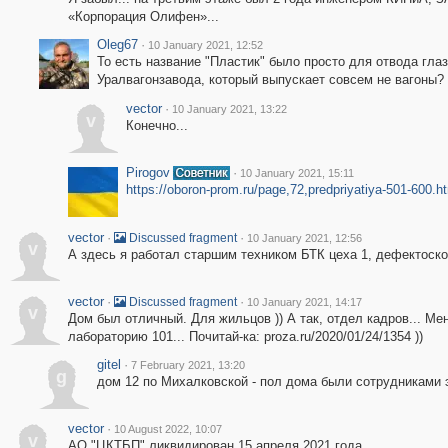
«Корпорация Олифен»...
Oleg67
·
10 January 2021, 12:52
То есть название "Пластик" было просто для отвода глаз
Уралвагонзавода, который выпускает совсем не вагоны?
vector
·
10 January 2021, 13:22
v
Конечно...
Pirogov
·
10 January 2021, 15:11
https://oboron-prom.ru/page,72,predpriyatiya-501-600.h
vector
·
·
Discussed fragment
10 January 2021, 12:56
v
А здесь я работал старшим техником БТК цеха 1, дефектоск
vector
·
·
Discussed fragment
10 January 2021, 14:17
v
Дом был отличный. Для жильцов )) А так, отдел кадров... Мен
лабораторию 101... Почитай-ка: proza.ru/2020/01/24/1354 ))
gitel
·
7 February 2021, 13:20
g
дом 12 по Михалковской - пол дома были сотрудниками э
vector
·
10 August 2022, 10:07
v
АО "ЦКТБП" ликвидирован 15 апреля 2021 года.