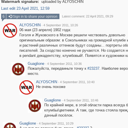
Watermark signature:
uploaded by ALYOSCHIN
Last edit 23 April 2021, 12:59
6
Sign in to share your opinion
Latest comment: 22 April 2021, 09:29
ALYOSCHIN
·
4 September 2011, 10:26
06 мая (23 апреля) 1902 года:
Гоголя и Жуковского в Москве решили чествовать довольно
оригинальным образом: в Сокольниках на громадной клумбе 
и растений различных оттенков будут созданы... портреты об
писателей. За сходство конечно не ручаются. Но создается 
в pendant декадентству, клумбовый!. Появятся и художники 
Guaglione
·
4 September 2011, 10:36
Пожалуйста, передвиньте точку к
#23237
. Наиболее веро
место.
ALYOSCHIN
·
4 September 2011, 10:40
Не очень похоже
Guaglione
·
4 September 2011, 10:46
По крайней мере, в этой области парка всегда 
клумбы/цветники. А там, где точка стояла преж
дачный посёлок.
Guaglione
·
4 September 2011, 10:29