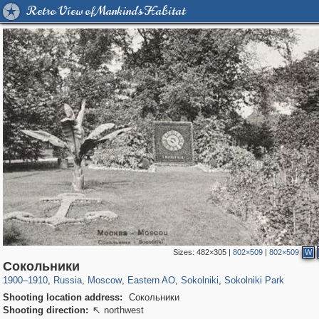
Retro View of Mankind's Habitat
Sizes:
482×305
|
802×509
|
802×509
W
319,878
1,407,269
8,286
20,939
29,248
306
5,623
49
2,775
6
Сокольники
1900
–
1910
,
Russia
,
Moscow
,
Eastern AO
,
Sokolniki
,
Sokolniki Park
Shooting location address:
Сокольники
Shooting direction:
northwest
