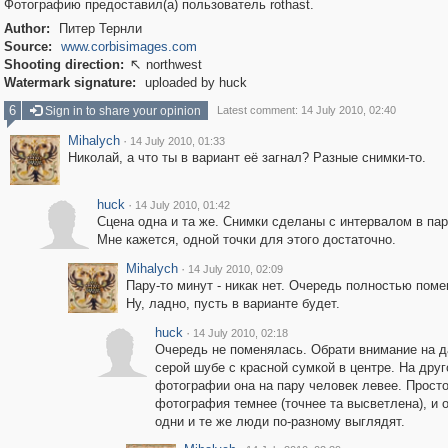
Фотографию предоставил(а) пользователь rothast.
Author:
Питер Тернли
Source:
www.corbisimages.com
Shooting direction:
northwest

Watermark signature:
uploaded by huck
6
Sign in to share your opinion
Latest comment: 14 July 2010, 02:40
Mihalych
·
14 July 2010, 01:33
Николай, а что ты в вариант её загнал? Разные снимки-то.
huck
·
14 July 2010, 01:42
Сцена одна и та же. Снимки сделаны с интервалом в пар
Мне кажется, одной точки для этого достаточно.
Mihalych
·
14 July 2010, 02:09
Пару-то минут - никак нет. Очередь полностью поме
Ну, ладно, пусть в варианте будет.
huck
·
14 July 2010, 02:18
Очередь не поменялась. Обрати внимание на д
серой шубе с красной сумкой в центре. На друг
фотографии она на пару человек левее. Просто
фотография темнее (точнее та высветлена), и о
одни и те же люди по-разному выглядят.