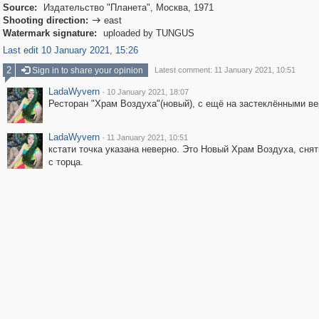
Source:
Издательство "Планета", Москва, 1971
Shooting direction:
east

Watermark signature:
uploaded by TUNGUS
Last edit 10 January 2021, 15:26
2
Sign in to share your opinion
Latest comment: 11 January 2021, 10:51
LadaWyvern
·
10 January 2021, 18:07
Ресторан "Храм Воздуха"(новый), с ещё на застеклёнными в
LadaWyvern
·
11 January 2021, 10:51
кстати точка указана неверно. Это Новый Храм Воздуха, снят
с торца.