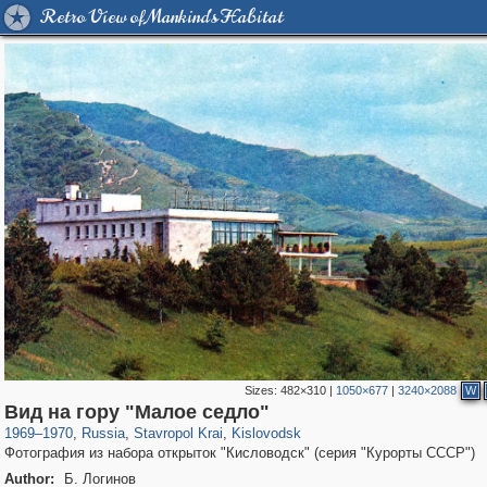
Retro View of Mankind's Habitat
Sizes:
482×310
|
1050×677
|
3240×2088
W
11,845
1,406,257
159
29,243
3,723
22
Вид на гору "Малое седло"
1969
–
1970
,
Russia
,
Stavropol Krai
,
Kislovodsk
Фотография из набора открыток "Кисловодск" (серия "Курорты СССР")
Author:
Б. Логинов