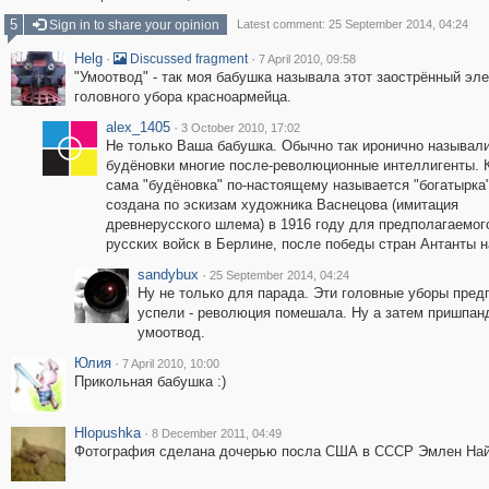
5
Sign in to share your opinion
Latest comment: 25 September 2014, 04:24
Helg
·
·
Discussed fragment
7 April 2010, 09:58
"Умоотвод" - так моя бабушка называла этот заострённый эл
головного убора красноармейца.
alex_1405
·
3 October 2010, 17:02
Не только Ваша бабушка. Обычно так иронично называл
будёновки многие после-революционные интеллигенты. К
сама "будёновка" по-настоящему называется "богатырка
создана по эскизам художника Васнецова (имитация
древнерусского шлема) в 1916 году для предполагаемог
русских войск в Берлине, после победы стран Антанты н
sandybux
·
25 September 2014, 04:24
Ну не только для парада. Эти головные уборы пред
успели - революция помешала. Ну а затем пришпан
умоотвод.
Юлия
·
7 April 2010, 10:00
Прикольная бабушка :)
Hlopushka
·
8 December 2011, 04:49
Фотография сделана дочерью посла США в СССР Эмлен Най