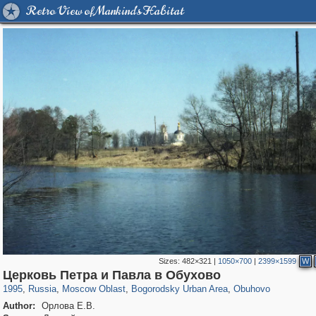
Retro View of Mankind's Habitat
Sizes:
482×321
|
1050×700
|
2399×1599
W
96,182
1,405,939
1,691
29,243
1,629
16
23
Церковь Петра и Павла в Обухово
1995
,
Russia
,
Moscow Oblast
,
Bogorodsky Urban Area
,
Obuhovo
Author:
Орлова Е.В.