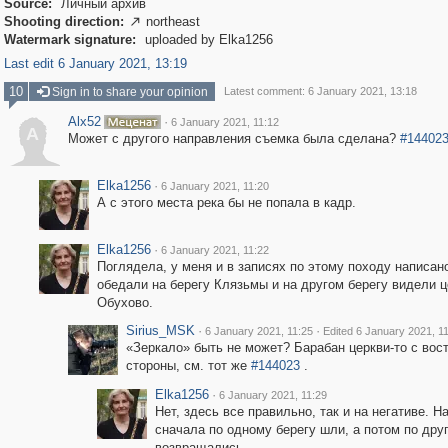
Source:
Личный архив
Shooting direction:
northeast

Watermark signature:
uploaded by Elka1256
Last edit 6 January 2021, 13:19
10
Sign in to share your opinion
Latest comment: 6 January 2021, 13:18
Alx52
·
6 January 2021, 11:12
A
Может с другого направления съемка была сделана?
#14402
Elka1256
·
6 January 2021, 11:20
А с этого места река бы не попала в кадр.
Elka1256
·
6 January 2021, 11:22
Поглядела, у меня и в записях по этому походу написано
обедали на берегу Клязьмы и на другом берегу видели ц
Обухово.
Sirius_MSK
·
·
6 January 2021, 11:25
Edited 6 January 2021, 1
«Зеркало» быть не может? Барабан церкви-то с вос
стороны, см. тот же
#144023
.
Elka1256
·
6 January 2021, 11:29
Нет, здесь все правильно, так и на негативе. Н
сначала по одному берегу шли, а потом по дру
возвращались.