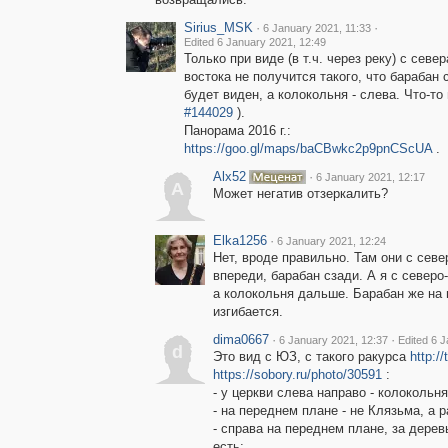
Sirius_MSK
·
·
6 January 2021, 11:33
Edited 6 January 2021, 12:49
Только при виде (в т.ч. через реку) с север
востока не получится такого, что барабан 
будет виден, а колокольня - слева. Что-то 
#144029
).
Панорама 2016 г.:
https://goo.gl/maps/baCBwkc2p9pnCScUA
.
Alx52
·
6 January 2021, 12:17
A
Может негатив отзеркалить?
Elka1256
·
6 January 2021, 12:24
Нет, вроде правильно. Там они с севе
впереди, барабан сзади. А я с северо
а колокольня дальше. Барабан же на 
изгибается.
dima0667
·
·
6 January 2021, 12:37
Edited 6 
d
Это вид с ЮЗ, с такого ракурса
http:/
https://sobory.ru/photo/30591
:
- у церкви слева направо - колокольн
- на переднем плане - не Клязьма, а
- справа на переднем плане, за деревь
есть;