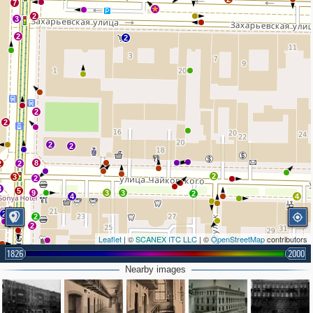
7
2
3
2
2
2
2
2
2
8
2
2
2
3
2
3
5
9
3
3
2
4
4
2
2
2
Leaflet
| ©
SCANEX ITC LLC
| ©
OpenStreetMap
contributors
1826
2000
2
Nearby images