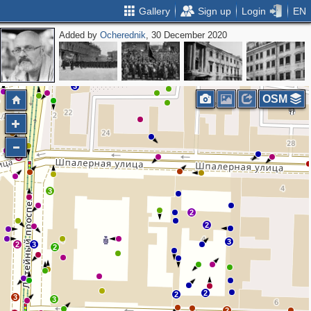
Gallery
Sign up
Login
EN
Added by
Ocherednik
, 30 December 2020
3
2
2
2
2
3
OSM
3
3
2
2
3
2
3
2
2
2
3
3
2