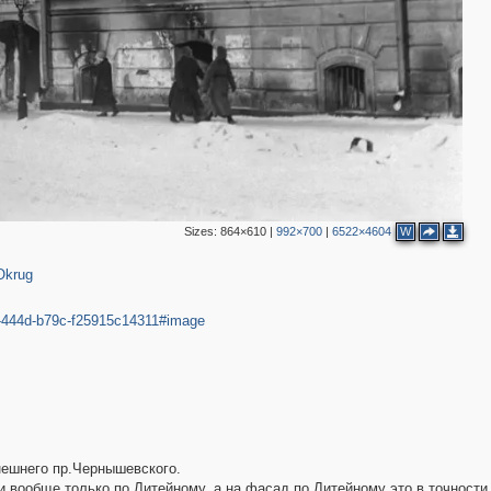
Sizes:
864×610
|
992×700
|
6522×4604
W
Okrug
2
57-444d-b79c-f25915c14311#image
нешнего пр.Чернышевского.
и вообще только по Литейному, а на фасад по Литейному это в точности