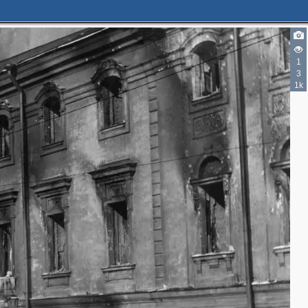
4
1
3
1k