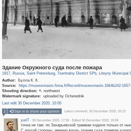
197,175
1,406,871
5,714
29,248
50,244
1,838
5,224
184
Здание Окружного суда после пожара
1917
,
Russia
,
Saint Petersburg
,
Tsentralny District SPb
,
Liteyny Municipal 
Author:
Булла К. К.
Source:
https://museovirasto.finna.fi/Record/museovirasto.1664b242-16
Shooting direction:
northwest

Watermark signature:
uploaded by Ocherednik
Last edit 30 December 2020, 10:05
2
Sign in to share your opinion
Latest comment: 30 December 2020, 20:23
yuriT
·
·
30 December 2020, 17:59
Edited 30 December 2020, 18:08
точка не там: по Захарьевской трамваи ходили только от ны
С другой стороны, именно вдоль здания суда трамваи ходил