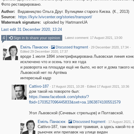
Фото реставрировано.
Author:
Видавництво Ольга Друг. Вулицями старого Києва. (К., 2013)
Source:
https://kyiv.lvivcenter.org/stories/transport/
Watermark signature:
uploaded by HartmannUA
Last edit 31 December 2020, 13:24
4
Sign in to share your opinion
Latest comment: 17 August 2021, 13:00
Еміль Панасюк
·
·
·
Discussed fragment
29 December 2020, 17:34
Edited 29 December 2020, 17:37
вроде 1 июля 1894 электрифицирована Львовская линия конк
исключено что и осень того же года
и разворота на площади ещё не было, но вот и дома такого н
Львовской нет по Артёма
интересный кадр
Cattivo-187
·
·
17 August 2021, 10:28
Edited 17 August 2021, 10:36
дом такой на повороте был:
https://www.facebook.com/photo/?
fbid=1703527096445833&set=oa.1863874100551579
Угол Львовской (Сечевых стрельцов) и Полтавской.
Еміль Панасюк
·
·
Discussed fragment
17 August 2021, 
Cattivo-187, там поворот трамвая, а здесь какой-то 
рыночек или прилавок на улице виден