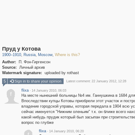
319,716
1,405,783
8,286
29,243
Пруд у Котова
1900
–
1910
,
Russia
,
Moscow
,
Where is this?
Author:
П. Фон-Гиргенсон
Source:
Личный архив
Watermark signature:
uploaded by rothast
5
Sign in to share your opinion
Latest comment: 22 January 2012, 12:28
flixa
·
14 January 2010, 06:03
f
На месте нынешний больницы №4 им. Ганнушкина в 1684 для 
Впоследствии купцы Котовы приобрели этот участок и постр
владение городской управы, которая передала в 1904 всю у
сейчас именуется "Нижним оленьим" т.к. он ближе всего нах
какой нибудь прудик который был засыпан при строительств
вопрос по глубже
flixa
·
14 January 2010, 06:20
f