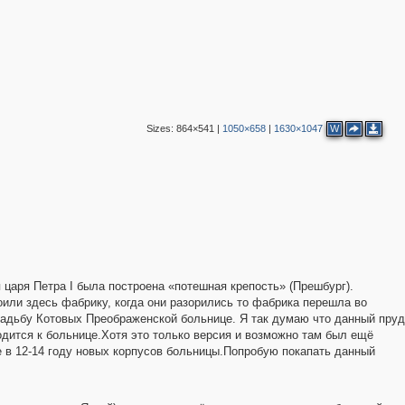
Sizes:
864×541
|
1050×658
|
1630×1047
W
царя Петра I была построена «потешная крепость» (Прешбург).
оили здесь фабрику, когда они разорились то фабрика перешла во
садьбу Котовых Преображенской больнице. Я так думаю что данный пруд
одится к больнице.Хотя это только версия и возможно там был ещё
е в 12-14 году новых корпусов больницы.Попробую покапать данный