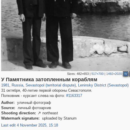
Sizes:
482×653
|
517×700
|
1492×2020
W
1,407,269
14,888
29,248
620
6,711
171
У Памятника затопленным кораблям
1981
,
Russia
,
Sevastopol (territorial dispute)
,
Leninsky District (Sevastopol)
31 октября, 40-летие первой обороны Севастополя.
Полковник - курсант слева на фото:
#1163317
Author:
уличный фотограф
Source:
личный фотоархив
Shooting direction:
northeast

Watermark signature:
uploaded by Stanum
Last edit 4 November 2025, 15:18