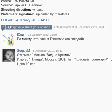
Author:
Н. Рахманов
Source:
архив С. Величко
Shooting direction:
east

Watermark signature:
uploaded by maratstas
Last edit 24 January 2016, 14:30
2
Sign in to share your opinion
Latest comment: 3 December 2019, 16:33
Юлия
·
12 January 2010, 15:39
По-моему, это башня Генштаба (со звездой).
SergeyM
·
3 December 2019, 16:33
Открытка "Москва. Вид на Кремль".
Изд- во "Правда". Москва. 1981. Тип. "Красный пролетарий". З
Цена 10 коп.