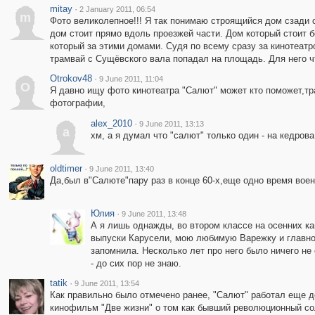
mitay
·
2 January 2011, 06:54
m
Фото великолепное!!! Я так понимаю строящийся дом сзади с
дом стоит прямо вдоль проезжей части. Дом который стоит 
который за этими домами. Судя по всему сразу за кинотеатр
трамвай с Сущёвского вала попадал на площадь. Для него 
Otrokov48
·
9 June 2011, 11:04
O
Я давно ищу фото кинотеатра "Салют" может кто поможет,тр
фотографии,
alex_2010
·
9 June 2011, 13:13
a
хм, а я думал что "салют" только один - на кедрова
oldtimer
·
9 June 2011, 13:40
Да,был в"Салюте"пару раз в конце 60-х,еще одно время воен
Юлия
·
9 June 2011, 13:48
А я лишь однажды, во втором классе на осенних ка
выпуски Карусели, мою любимую Варежку и главное
запомнила. Несколько лет про него было ничего не 
- до сих пор не знаю.
tatik
·
9 June 2011, 13:54
Как правильно было отмечено ранее, "Салют" работал еще д
кинофильм "Две жизни" о том как бывший революционный со