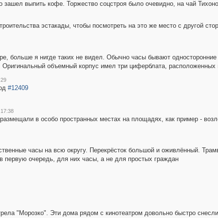
 зашел выпить кофе. Торжество соцстроя было очевидно, на чай Тихоно
троительства эстакады, чтобы посмотреть на это же место с другой сто
ере, больше я нигде таких не видел. Обычно часы бывают односторонние
! Оригинальный объемный корпус имел три циферблата, расположенных 
:29
год
#12409
 17:38
размещали в особо пространных местах на площадях, как пример - возл
ственные часы на всю округу. Перекрёсток большой и оживлённый. Трам
в первую очередь, для них часы, а не для простых граждан
отрела "Морозко". Эти дома рядом с кинотеатром довольно быстро снесли