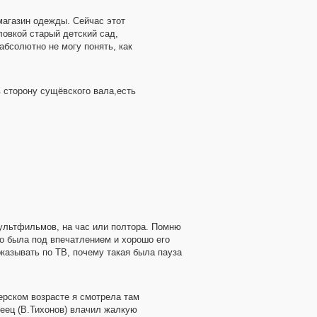
магазин одежды. Сейчас этот
ловкой старый детский сад,
абсолютно не могу понять, как
 сторону сущёвского вала,есть
мультфильмов, на час или полтора. Помню
о была под впечатлением и хорошо его
оказывать по ТВ, почему такая была пауза
ерском возрасте я смотрела там
еец (В.Тихонов) влачил жалкую