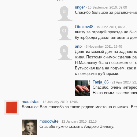
unger
·
15 September 2010, 09:00
u
Спасибо большое за разъяснение
Otrokov48
·
15 June 2011, 04:20
O
внизу за оградой проезда не бы
бутерброды давал автомат,а дом
artol
·
8 November 2011, 15:40
a
Девятиэтажный дом на заднем пла
живу. Поэтому снимок сделан ран
Н.Масловку было невозможно - о
Бутырская шла на подъем, как и
с номерами-дублерами.
Tanja_85
·
21 April 2023, 22
Спасибо, очень интерес
Наша семья заселилась 
maratstas
·
12 January 2010, 12:06
Большое Вам спасибо за такое редкое место на снимках. Все
moscowite
·
12 January 2010, 12:15
Спасибо нужно сказать Андрею Зилову.