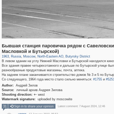
Бывшая станция паровичка рядом с Савеловски
319,861
1,406,849
8,286
24,490
29,243
250
779
8
Масловкой и Бутырской)
1963
,
Russia
,
Moscow
,
North-Eastern AO
,
Butyrsky District
В левом здании на углу Нижней Масловки и Бутырской находился кино
Все здания правее четырехэтажного и дальше по Бутырской улице бы
разнообразные продуктовые магазины, почта, аптека.
На заднем плане заканчивается строительство домов № 3 и 5 по Бутыр
Со следующего, 1964 года место стало сильно меняться:
#1755
и
#525
Author:
Андрей Зилов
Source:
личный архив Андрея Зилова
Shooting direction:
west

Watermark signature:
uploaded by moscowite
31
Sign in to share your opinion
Latest comment: 7 August 2024, 12:46
unger
·