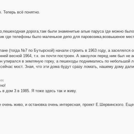
. Теперь всё понятно.
ло,пешеходная дорога,там были знаменитые алые паруса где можно было 
ик где телефоны было маленькое депо для паровозика,возвышеное мест
не (тогда №7 по Бутырской) начали строить в 1963 году, а заселялся он
ней весной 1964, т.к. он почти построен. А закоулок перед ним был не
н упирался в земляную горку, а пешеходы поднимались по небольшой лес
 сейчас мост. Зная, что эти дома будут сразу ломать, нашему дому дал
:44
но!
в дом 3 в 1985. Я тоже здесь так и живу.
 очень живо, и остановка очень интересная, проект Е.Шервинского. Еще