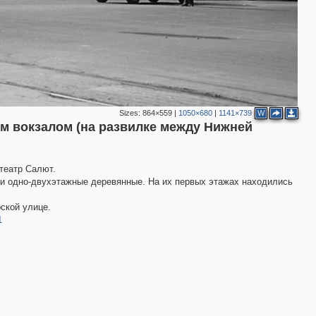
Sizes:
864×559
|
1050×680
|
1141×739
W
м вокзалом (на развилке между Нижней
театр Салют.
2
ли одно-двухэтажные деревянные. На их первых этажах находились
ской улице.
1