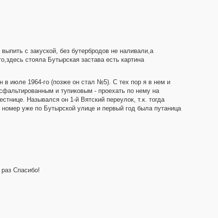
выпить с закуской, без бутербродов не наливали,а
о,здесь стояла Бутырская застава есть картина
 в июле 1964-го (позже он стал №5). С тех пор я в нем и
 асфальтированным и тупиковым - проехать по нему на
тнице. Назывался он 1-й Вятский переулок, т.к. тогда
и номер уже по Бутырской улице и первый год была путаница
 раз Спасибо!