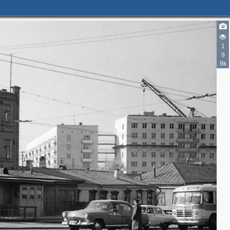
1
9
9k