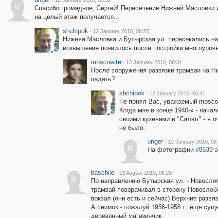
12 January 2010, 05:52
u
Спасибо громадное, Сергей! Пересечение Нижней Масловки 
на целый этаж получается...
shchipok
·
12 January 2010, 06:25
Нижняя Масловка и Бутырская ул. пересекались на н
возвышение появилось после постройки многоуровн
moscowite
·
12 January 2010, 06:31
После сооружения развязки трамваи на Н
падать?
shchipok
·
12 January 2010, 06:41
Не понял Вас, уважаемый moscowi
Когда мне в конце 1940-х - нача
своими кузенами в "Салют" - я 
не было.
unger
·
12 January 2010, 08
u
На фотографии
#8539
э
baschilo
·
13 August 2010, 06:28
b
По направлению Бутырская ул. - Новослоб
трамвай поворачивал в сторону Новослобо
вокзал (они есть и сейчас) Верхние развя
А снимок - пожалуй 1956-1958 г., еще сущ
деревянный магазинчик.