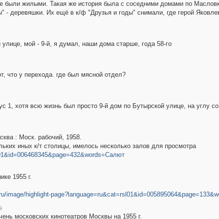
е были жилыми. Такая же история была с соседними домами по Маслов
" - деревяшки. Их ещё в к/ф "Друзья и годы" снимали, где герой Яковлев
улице, мой - 9-й, я думал, наши дома старше, года 58-го
т, что у перехода. где был мясной отдел?
ус 1, хотя всю жизнь был просто 9-й дом по Бутырской улице, на углу со
осква : Моск. рабочий, 1958.
кольких иных к/т столицы, имелось несколько залов для просмотра
t=rsl01&id=006468345&page=432&words=Салют
ке 1955 г.
sl.ru/image/highlight-page?language=ru&cat=rsl01&id=005895064&page=13
9
ень московских кинотеатров Москвы на 1955 г.