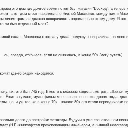
права это дом где долгое время потом был магазин "Восход", а теперь 
боком - этот дом стоит параллельно Нижней Масловке. между ним и Мас
ом линия трамвая должна поворачивать параллельно этому дому. Я вот 
что ли был отдельный мост?
амвай ехал с Масловки к вокзалу делал полукруг поворачивал на лево в
... он, правда, открылся, если не ошибаюсь, в конце 50х (могу путать)
комат где-то рядом находился.
никулах, это был 74й год. Вместе с классом ходила смотреть сборник 
 - Ёжик в тумане, мультфильм меня совершенно околдовал тогда, долг
слышно, и уж только в конце 70х - начале 80х его стали периодически п
овольно долго до постройки эстакады. Будучи в уже сознательном пион
лдат (Н.Рыбников)стал преуспевающим инженером, а бывший белогвард