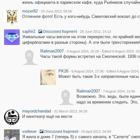
жизнь официанта в парижском кафе, куда Рыбников случайно
mozer82
·
24 June 2012, 08:56
Отличное фото! Есть у кого-нибудь Савеловский вокзал до с
saphir2
·
·
Discussed fragment
28 June 2012, 14:13
Уникальные часы висели на этом перекрестке, по крайней м
циферблатами в разные стороны). А эти были трехсторонние
Railman2007
·
·
6 August 2024, 15:29
Edited 6 August 2024, 15
R
Часы такой формы встретил на Смоленской. 1936 
PK26
·
·
6 August 2024, 17:36
Edited 6 August 2024,
Может быть такие 3-х направленные часы 
Railman2007
·
7 August 2024, 12:46
R
Возможно. Это, ведь, быле един
надо за временем следить. Это, 
mayordzhandad
·
31 March 2013, 06:28
И кинотеатр ещё на месте
vorleser
·
·
Discussed fragment
25 April 2013, 04:09
Я жила в доме 7 (теперь 5) с самого начала, в "Салюте" см