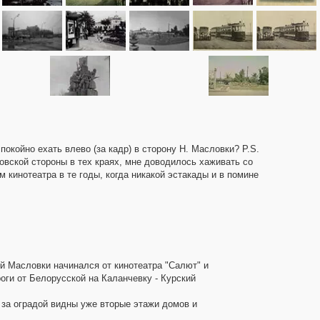
окойно ехать влево (за кадр) в сторону Н. Масловки? P.S.
тцовской стороны в тех краях, мне доводилось хаживать со
кинотеатра в те годы, когда никакой эстакады и в помине
й Масловки начинался от кинотеатра "Салют" и
оги от Белорусской на Каланчевку - Курский
м за оградой видны уже вторые этажи домов и