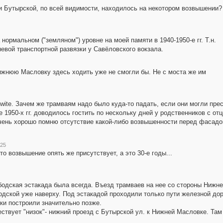
и Бутырской, по всей видимости, находилось на некотором возвышении?
ормальном ("земляном") уровне на моей памяти в 1940-1950-е гг. Т.н.
евой транспортной развязки у Савёловского вокзала.
ижнюю Масловку здесь ходить уже не смогли бы. Не с моста же им
te. Зачем же трамваям надо было куда-то падать, если они могли пресп
ле 1950-х гг. доводилось гостить по нескольку дней у родственников с о
очень хорошо помню отсутствие какой-либо возвышенности перед фасадом 
:25
то возвышение опять же присутствует, а это 30-е годы...
одская эстакада была всегда. Въезд трамваев на нее со стороны Нижне
дской уже наверху. Под эстакадой проходили только пути железной дор
зки построили значительно позже.
ествует "низок"- нижний проезд с Бутырской ул. к Нижней Масловке. Та