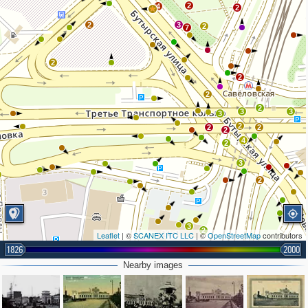
2
4
2
2
3
2
7
2
2
2
2
3
3
3
2
2
2
2
4
2
3
2
3
3
2
Leaflet
| ©
SCANEX ITC LLC
| ©
OpenStreetMap
contributors
1826
2000
3
Nearby images
14
3