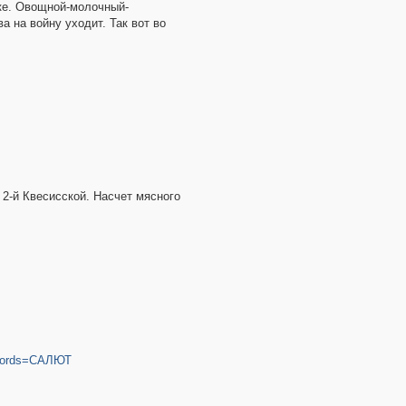
ке. Овощной-молочный-
а на войну уходит. Так вот во
 2-й Квесисской. Насчет мясного
3&words=САЛЮТ