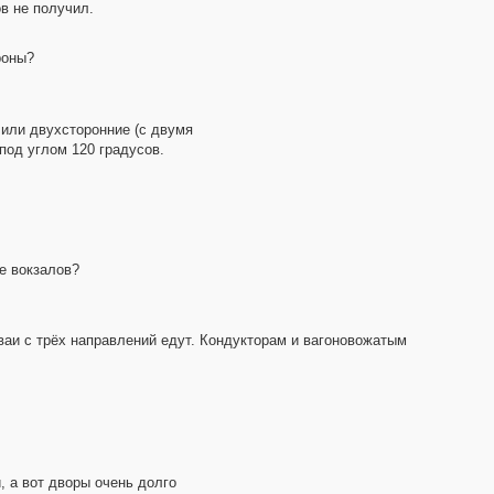
в не получил.
роны?
 или двухсторонние (с двумя
под углом 120 градусов.
е вокзалов?
ваи с трёх направлений едут. Кондукторам и вагоновожатым
, а вот дворы очень долго