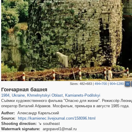
Sizes:
482×683
|
494×700
|
904×1280
W
135,304
2,502
2,355
23
1,516
10
Гончарная башня
1984
,
Ukraine
,
Khmelnytskyi Oblast
,
Kamianets-Podilskyi
Съёмки художественного фильма "Опасно для жизни". Режиссёр Леони
оператор Виталий Абрамов. Мосфильм, премьера в августе 1985 года.
Author:
Александр Карельский
Source:
https://kamienec.livejournal.com/158096.html
Shooting direction:
southeast

Watermark signature:
argopavel1@mail.ru