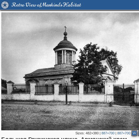
Retro View of Mankind's Habitat
Sizes:
482×380
|
887×700
|
887×700
W