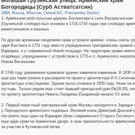
Большая Грузинская улица. Армянский храм
319,882
1,407,406
160,021
8,286
29,248
5,916
13,345
396
Богородицы (Сурб Астватсатсин)
1884
,
Russia
,
Moscow
,
Central AO
,
Presnensky District
1- Армя́нская апо́стольская це́рковь Богоматери в селе Воскресенском
(Грузинской слободе) был основан в 1716-1719 годах при слободке арм
ремесленников и военных.
По другим архивным сведениям храм устроили армяне, члены свиты гр
царя Вахтанга в 1731 году вместо упраздненных григорианских храмов 
Варварка, и у современной Новой площади. На территории храма имел
кладбище, упраздненное с устройством в 1770-е гг. Армянского некропо
Новом Ваганькове.
В 1746 году деревянное храмовое здание заменили каменным. В 1830 г
еще раз перестроили и расширили по проекту архитектора И.А.Селихов
архитектуры классицизма. Здание было сломано в 1935 году. Ныне на е
пустырь. Только рядом еще стоит бывший приходской дом (№18-20), п
по проекту архитектора Никиты Лазарева (Газаряна)в начале XX века.
2- Первый известный григорианский храм Москвы находился в Зарядье 
у Персидского армянского подворья. Великий князь Димитрий Донской 
построить еще один на Варварке (близ современного Старого Гостиного
еще один храм на Армянском дворе, в знак признательности армянском
за участие в Куликовской битве.