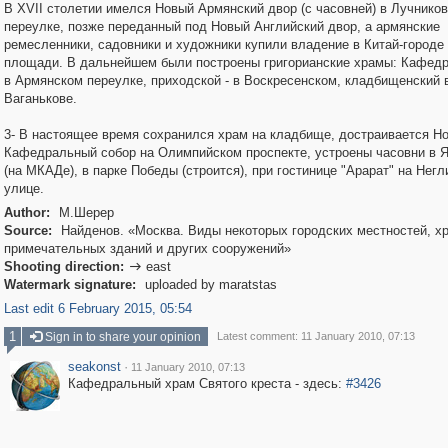
В XVII столетии имелся Новый Армянский двор (с часовней) в Лучнико
переулке, позже переданный под Новый Английский двор, а армянские
ремесленники, садовники и художники купили владение в Китай-городе
площади. В дальнейшем были построены григорианские храмы: Кафедр
в Армянском переулке, приходской - в Воскресенском, кладбищенский 
Ваганькове.
3- В настоящее время сохранился храм на кладбище, достраивается Н
Кафедральный собор на Олимпийском проспекте, устроены часовни в 
(на МКАДе), в парке Победы (строится), при гостинице "Арарат" на Негл
улице.
Author:
М.Шерер
Source:
Найденов. «Москва. Виды некоторых городских местностей, х
примечательных зданий и других сооружений»
Shooting direction:
east

Watermark signature:
uploaded by maratstas
Last edit 6 February 2015, 05:54
1
Sign in to share your opinion
Latest comment: 11 January 2010, 07:13
seakonst
·
11 January 2010, 07:13
Кафедральный храм Святого креста - здесь:
#3426