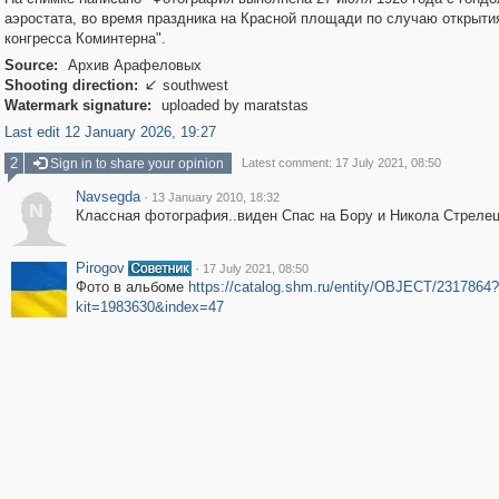
аэростата, во время праздника на Красной площади по случаю открытия
конгресса Коминтерна".
Source:
Архив Арафеловых
Shooting direction:
southwest

Watermark signature:
uploaded by maratstas
Last edit 12 January 2026, 19:27
2
Sign in to share your opinion
Latest comment: 17 July 2021, 08:50
Navsegda
·
13 January 2010, 18:32
N
Классная фотография..виден Спас на Бору и Никола Стрелец
Pirogov
·
17 July 2021, 08:50
Фото в альбоме
https://catalog.shm.ru/entity/OBJECT/2317864?
kit=1983630&index=47