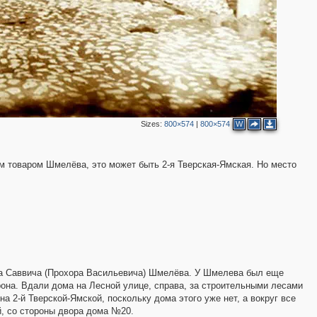
Sizes:
800×574
|
800×574
W
м товаром Шмелёва, это может быть 2-я Тверская-Ямская. Но место
2
4
ра Саввича (Прохора Васильевича) Шмелёва. У Шмелева был еще
3
орона. Вдали дома на Лесной улице, справа, за строительными лесами
а 2-й Тверской-Ямской, поскольку дома этого уже нет, а вокруг все
й, со стороны двора дома №20.