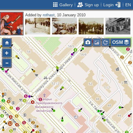
Gallery
Sign up
Login
EN
Added by
rothast
, 10 January 2010
2
11
4
7
2
5
3
3
2
3
3
OSM
2
4
2
2
2
5
5
2
4
4
4
7
3
3
4
5
4
5
2
12
4
5
2
3
2