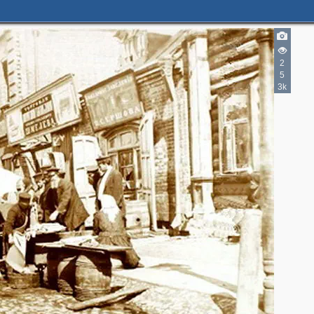
2
5
3k
2
2
2
2