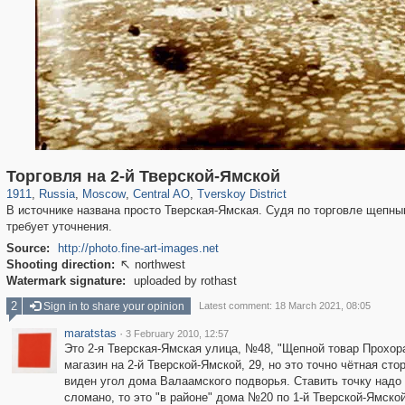
319,780
1,406,258
159,978
8,286
29,243
5,916
53,034
2,283
Торговля на 2-й Тверской-Ямской
1911
,
Russia
,
Moscow
,
Central AO
,
Tverskoy District
В источнике названа просто Тверская-Ямская. Судя по торговле щепны
требует уточнения.
Source:
http://photo.fine-art-images.net
Shooting direction:
northwest

Watermark signature:
uploaded by rothast
2
Sign in to share your opinion
Latest comment: 18 March 2021, 08:05
maratstas
·
3 February 2010, 12:57
Это 2-я Тверская-Ямская улица, №48, "Щепной товар Прохо
магазин на 2-й Тверской-Ямской, 29, но это точно чётная ст
виден угол дома Валаамского подворья. Ставить точку надо н
сломано, то это "в районе" дома №20 по 1-й Тверской-Ямско