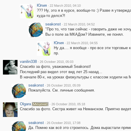
Юлия
·
22 March 2010, 04:10
??? Ну, это я в курсе, вообще-то :) Разве я утвержд
куда-то делся?!
seakonst
·
22 March 2010, 04:52
"Про то, что там сейчас - говорить даже не хочу
Вы о поле за МКАДом? Извините, не понял.
Юлия
·
22 March 2010, 04:55
Ну да.... я вообще - про все эти торговые
пр.
vanilin338
·
26 October 2010, 05:03
Спасибо за фото, уважаемый Seakonst!
Последний раз видел этот вид лет 25 назад...
В начале 80-х, на уроках физкультуры с классом ходили на 
seakonst
·
26 October 2010, 05:09
Пожалуйста. См. личные сообщения.
Olgara
·
26 October 2010, 05:18
Спасибо за фото. Сестра живет на Неманском. Приятно видеть
seakonst
·
26 October 2010, 17:08
Да. Помню как всё это строилось. Дома вырастали прям