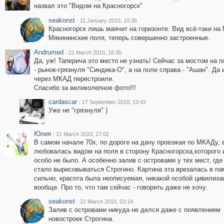
назвал это "Видом на Красногорск"
seakonst
·
11 January 2010, 10:36
Красногорск лишь маячит на горизонте. Вид всё-таки на
Мякининские поля, теперь совершенно застроенные.
Andrumed
·
21 March 2010, 16:35
Да, уж! Таперича это место не узнать! Сейчас за мостом на 
- рынок-грязнуля "Синдика-О", а на поле справа - "Ашан". Да 
через МКАД перестроили.
Спасибо за великолепное фото!!!
cardascar
·
17 September 2018, 13:42
Уже не "грязнуля" )
Юлия
·
21 March 2010, 17:02
В самом начале 70х, по дороге на дачу проезжая по МКАДу, 
любовалась видом на поля в сторону Красногорска,которого 
особо не было. А особенно залив с островами у тех мест, где
стало вырисовываться Строгино. Картина эта врезалась в па
сильно, красота была неописуемая, никакой особой цивилиза
вообще. Про то, что там сейчас - говорить даже не хочу.
seakonst
·
22 March 2010, 03:14
Залив с островами никуда не делся даже с появлением
новостроек Строгина.