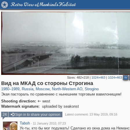
Retro View of Mankind's Habitat
Sizes:
482×218
|
1024×463
|
1024×463
W
319,780
1,406,296
8,286
8,080
29,243
112
1,110
13
Вид на МКАД со стороны Строгина
1980
–
1989
,
Russia
,
Moscow
,
North-Western AO
,
Strogino
Экая пастораль по сравнению с нынешним торговым вавилонищем!
Shooting direction:
west

Watermark signature:
uploaded by seakonst
24
Sign in to share your opinion
Latest comment: 13 May 2019, 09:16
Taboh
·
11 January 2010, 07:23
Ух-ты, кто бы мог подумать! Сделано из окна дома на Неман