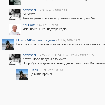
cardascar
·
17 September 2018, 13:48
SFSVVV
Тень от дома говорит о противоположном. Дом был!
Koulikoff
·
6 April 2019, 21:50
Именно из 11-го, подтвреждаю.
Elizan
·
·
Discussed fragment
12 May 2019, 19:52
По этому полю мы зимой на лыжах катались с классом на фи
cardascar
·
·
12 May 2019, 19:54
Edited 12 May 2019, 19:55
Катать поле леруа?! это круто...
Попробуйте в данное время. Думаю, они сами Вас накат
Elizan
·
13 May 2019, 09:16
Да было время!