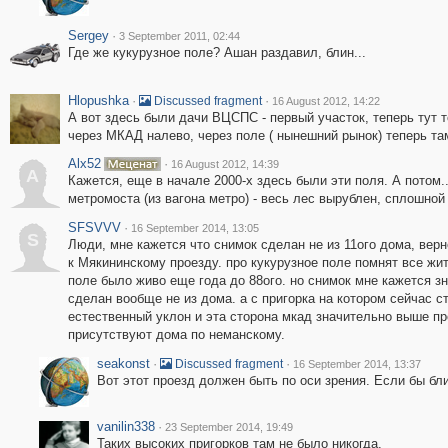
Sergey
·
3 September 2011, 02:44
Где же кукурузное поле? Ашан раздавил, блин...
Hlopushka
·
·
Discussed fragment
16 August 2012, 14:22
А вот здесь были дачи ВЦСПС - первый участок, теперь тут т
через МКАД налево, через поле ( нынешний рынок) теперь там
Alx52
·
16 August 2012, 14:39
A
Кажется, еще в начале 2000-х здесь были эти поля. А потом.
метромоста (из вагона метро) - весь лес вырублен, сплошной 
SFSVVV
·
16 September 2014, 13:05
S
Люди, мне кажется что снимок сделан не из 11ого дома, верне
к Мякининскому проезду. про кукурузное поле помнят все жит
поле было живо еще года до 88ого. но снимок мне кажется зн
сделан вообще не из дома. а с пригорка на котором сейчас с
естественный уклон и эта сторона мкад значительно выше пр
присутствуют дома по неманскому.
seakonst
·
·
Discussed fragment
16 September 2014, 13:37
Вот этот проезд должен быть по оси зрения. Если бы бл
vanilin338
·
23 September 2014, 19:49
Таких высоких пригорков там не было никогда.